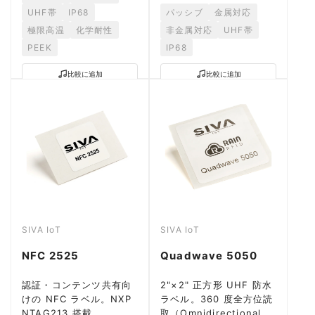
UHF帯
IP68
パッシブ
金属対応
極限高温
化学耐性
非金属対応
UHF帯
PEEK
IP68
比較に追加
比較に追加
SIVA IoT
SIVA IoT
NFC 2525
Quadwave 5050
認証・コンテンツ共有向
2"×2" 正方形 UHF 防水
けの NFC ラベル。NXP
ラベル。360 度全方位読
NTAG213 搭載、
取（Omnidirectional）