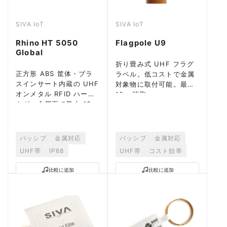
SIVA IoT
SIVA IoT
Rhino HT 5050
Flagpole U9
Global
折り畳み式 UHF フラグ
正方形 ABS 筐体・ブラ
ラベル。低コストで金属
スインサート内蔵の UHF
対象物に取付可能。最大
オンメタル RFID ハード
10m 読取。
タグ。金属面で最大 13m
の長距離読取。4 つの取
付方式に対応。
パッシブ
金属対応
パッシブ
金属対応
UHF帯
IP68
UHF帯
コスト効率
比較に追加
比較に追加