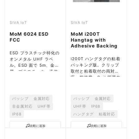
SIVA IoT
SIVA IoT
MoM 6024 ESD
MoM i200T
FCC
Hangtag with
Adhesive Backing
ESD プラスチック特化の
i200T ハングタグの粘着
オンメタル UHF ラベ
バッキング版。クリップ
ル。ESD 面で 5m、金
取付と粘着取付の両対
属・プラスチック・液体
応。鋼鉄業・Coil 管理向
容器でも動作。
け。
パッシブ
金属対応
パッシブ
金属対応
非金属対応
UHF帯
UHF帯
IP68
IP68
ハングタグ
粘着対応
比較に追加
比較に追加