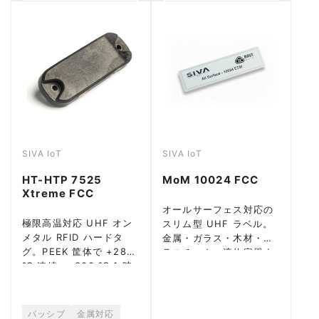
SIVA IoT
SIVA IoT
HT-HTP 7525
MoM 10024 FCC
Xtreme FCC
オールサーフェス対応の
極限高温対応 UHF オン
スリム型 UHF ラベル。
メタル RFID ハードタ
金属・ガラス・木材・プ
グ。PEEK 筐体で +280
ラスチック・液体容器す
℃ 連続・+300 ℃ 1 時
べてで動作。
間。pH0～pH14 薬品耐
性。
パッシブ
金属対応