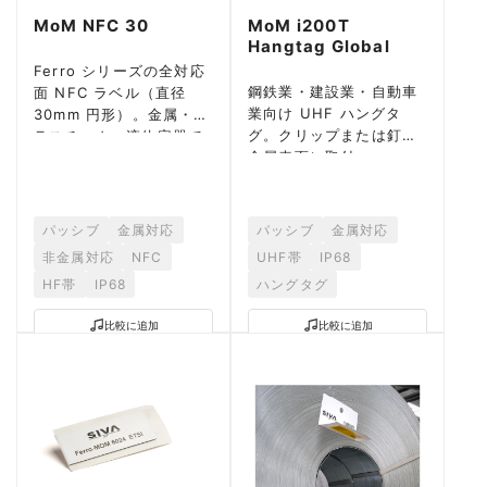
MoM NFC 30
MoM i200T
Hangtag Global
Ferro シリーズの全対応
鋼鉄業・建設業・自動車
面 NFC ラベル（直径
業向け UHF ハングタ
30mm 円形）。金属・プ
グ。クリップまたは釘で
ラスチック・液体容器で
金属表面に取付。
動作。
パッシブ
金属対応
パッシブ
金属対応
非金属対応
NFC
UHF帯
IP68
HF帯
IP68
ハングタグ
比較に追加
比較に追加