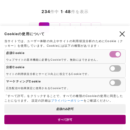
234
件中
1
-
48
件を表示
1
2
3
4
5
前
次
Cookieの使用について
へ
へ
当サイトでは、ユーザー体験の向上やサイトの利用状況分析のためにCookie（ク
ッキー）を使用しています。Cookieには以下の種類があります：
必須Cookie
ウェブサイトの基本機能に必要なCookieです。無効にはできません。
分析Cookie
サイトの利用状況分析とサービス向上に役立てるCookieです。
Google AnalyticsやGoogle Tag Managerなどの分析ツールのCookieを制御し
マーケティングCookie
お気軽にお問い合わせください
広告配信や効果測定に使用されるCookieです。
広告配信や効果測定のためのCookieを制御します
「すべて許可」をクリックすることで、すべての種類のCookieの使用に同意した
ことになります。 設定の詳細は
プライバシーポリシー
をご確認ください。
製品に関するご質問やお見積りのご依頼はこちらから。
必須のみ許可
製品を相談する
すべて許可