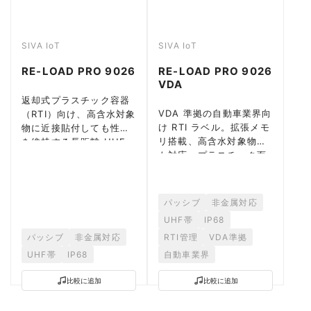
SIVA IoT
SIVA IoT
RE-LOAD PRO 9026
RE-LOAD PRO 9026
VDA
返却式プラスチック容器
VDA 準拠の自動車業界向
（RTI）向け、高含水対象
け RTI ラベル。拡張メモ
物に近接貼付しても性能
リ搭載、高含水対象物に
を維持する長距離 UHF
も対応、プラスチック面
管理ラベル。プラスチッ
で最大 18m。
ク面で最大 21m。
パッシブ
非金属対応
UHF帯
IP68
パッシブ
非金属対応
RTI管理
VDA準拠
UHF帯
IP68
自動車業界
比較に追加
比較に追加