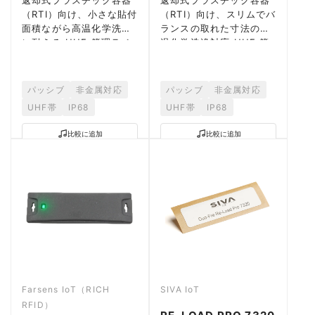
（RTI）向け、小さな貼付
（RTI）向け、スリムでバ
面積ながら高温化学洗浄
ランスの取れた寸法の高
に耐える UHF 管理ラベ
温化学洗浄対応 UHF 管
ル。NXP UCODE 9xe
理ラベル。様々な容器サ
搭載。
イズに適合します。
パッシブ
非金属対応
パッシブ
非金属対応
UHF帯
IP68
UHF帯
IP68
比較に追加
比較に追加
Farsens IoT（RICH
SIVA IoT
RFID）