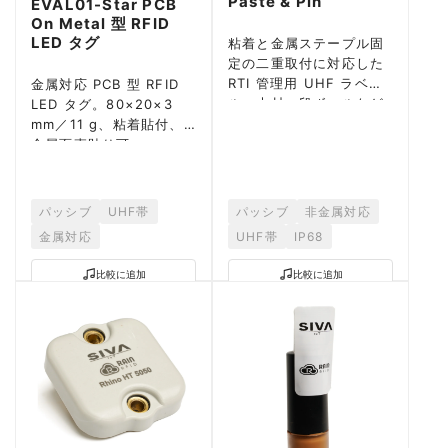
Paste & Pin
EVAL01-Star PCB
On Metal 型 RFID
LED タグ
粘着と金属ステープル固
定の二重取付に対応した
RTI 管理用 UHF ラベ
金属対応 PCB 型 RFID
ル。木材・段ボールなど
LED タグ。80×20×3
貼付しづらい面にも確実
mm／11 g、粘着貼付、
に固定できます。
金属面直貼り可。
ROCKY-100 搭載、EPC
C1G2 対応。
パッシブ
UHF帯
パッシブ
非金属対応
金属対応
UHF帯
IP68
比較に追加
比較に追加