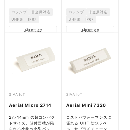
パッシブ
非金属対応
パッシブ
非金属対応
UHF帯
IP67
UHF帯
IP67
比較に追加
比較に追加
SIVA IoT
SIVA IoT
Aerial Micro 2714
Aerial Mini 7320
27×14mm の超コンパク
コストパフォーマンスに
トサイズ。貼付面積が限
優れる UHF 防水ラベ
られる小物や小型パッケ
ル。サプライチェーン・