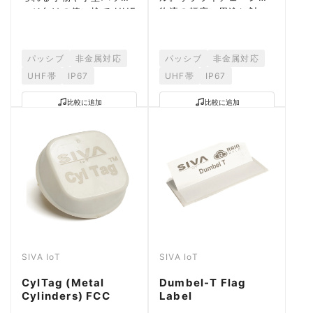
ージ向けの使い捨て UHF
物流の幅広い用途に対
ラベル。
応。
パッシブ
非金属対応
パッシブ
非金属対応
UHF帯
IP67
UHF帯
IP67
比較に追加
比較に追加
SIVA IoT
SIVA IoT
CylTag (Metal
Dumbel-T Flag
Cylinders) FCC
Label