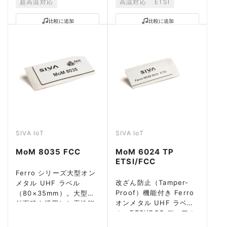
超高温対応
高温対応
ETSI
比較に追加
比較に追加
SIVA IoT
SIVA IoT
MoM 8035 FCC
MoM 6024 TP
ETSI/FCC
Ferro シリーズ大型オン
改ざん防止（Tamper-
メタル UHF ラベル
Proof）機能付き Ferro
（80×35mm）。大型貼
オンメタル UHF ラベ
付面積を活用した高性能
ル。ETSI/FCC デュアル
読取、金属面で 11m。
対応。