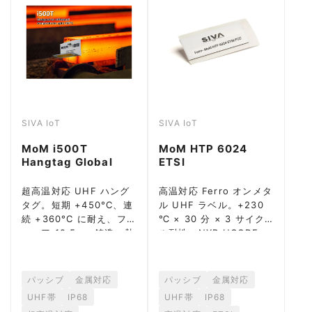
SIVA IoT
SIVA IoT
MoM i500T
MoM HTP 6024
Hangtag Global
ETSI
超高温対応 UHF ハング
高温対応 Ferro オンメタ
タグ。短期 +450°C、連
ル UHF ラベル。+230
続 +360°C に耐え、フリ
℃ × 30 分 × 3 サイク
ーエア 12.5m。鋳造・熱
ル耐性、NXP UCODE
処理・圧延など重工業向
9xm 拡張メモリ搭載。
け。
パッシブ
金属対応
パッシブ
金属対応
UHF帯
IP68
UHF帯
IP68