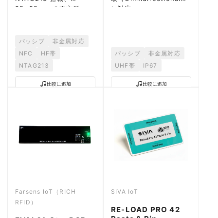
25×25mm の正方形、
に対応。
NFC 対応プリンタで印刷
可能。
パッシブ
非金属対応
NFC
HF帯
パッシブ
非金属対応
NTAG213
UHF帯
IP67
比較に追加
比較に追加
Farsens IoT（RICH
SIVA IoT
RFID）
RE-LOAD PRO 42