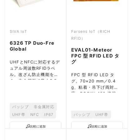
SIVA IoT
Farsens IoT（RICH
RFID）
6326 TP Duo-Fre
Global
EVAL01-Meteor
FPC 型 RFID LED タ
グ
UHFとNFCに対応するデ
ュアル周波数RFIDラベ
ル。改ざん防止機能を備
FPC 型 RFID LED タ
え、非金属面で最大3.5m
グ。70×20 mm／0.4
の読取距離を実現。
g、粘着・吊下げ両対
応。ROCKY-100 搭載、
EPC C1G2 準拠で市販
UHF リーダーと連動。
パッシブ
非金属対応
UHF帯
NFC
IP67
パッシブ
UHF帯
比較に追加
比較に追加