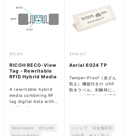
RICOH
SIVA IoT
RICOH RECO-View
Aerial 6024 TP
Tag - Rewritable
RFID Hybrid Media
Tamper-Proof（改ざん
防止）機能付きの UHF
A rewritable hybrid
防水ラベル。剥離時にイ
media combining RF
ンレイが破壊される構造
tag digital data with
で、ブランド保護・正規
visible thermal
品認証に最適。
printing. Available in
HF (13.56MHz) and
UHF (920MHz)
Rewritable
HF/UHF
パッシブ
非金属対応
variants.
Hybrid Media
UHF帯
改ざん防止