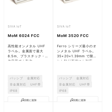
SIVA IoT
SIVA IoT
MoM 6024 FCC
MoM 3520 FCC
高性能オンメタル UHF
Ferro シリーズ最小のオ
ラベル。金属面で最大
ンメタル UHF ラベル。
8.5m、プラスチック・液
35×20×1.39mm で限ら
体容器でも動作。
れた貼付面積にも対応。
パッシブ
金属対応
パッシブ
金属対応
非金属対応
UHF帯
非金属対応
UHF帯
IP68
IP68
比較に追加
比較に追加