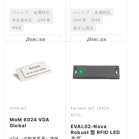
パッシブ
金属対応
パッシブ
金属対応
非金属対応
UHF帯
UHF帯
IP68
IP68
改ざん防止
比較に追加
比較に追加
SIVA IoT
Farsens IoT（RICH
RFID）
MoM 6024 VDA
Global
EVAL02-Nova
Robust 型 RFID LED
タグ
VDA（自動車業界）準拠