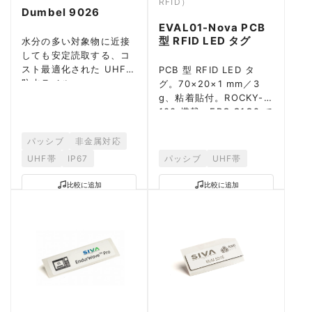
RFID）
Dumbel 9026
EVAL01-Nova PCB
型 RFID LED タグ
水分の多い対象物に近接
しても安定読取する、コ
スト最適化された UHF
PCB 型 RFID LED タ
防水ラベル。
グ。70×20×1 mm／3
g、粘着貼付。ROCKY-
100 搭載、EPC C1G2 で
市販 UHF リーダーと連
動、ピックトゥライト対
パッシブ
非金属対応
応。
UHF帯
IP67
パッシブ
UHF帯
比較に追加
比較に追加