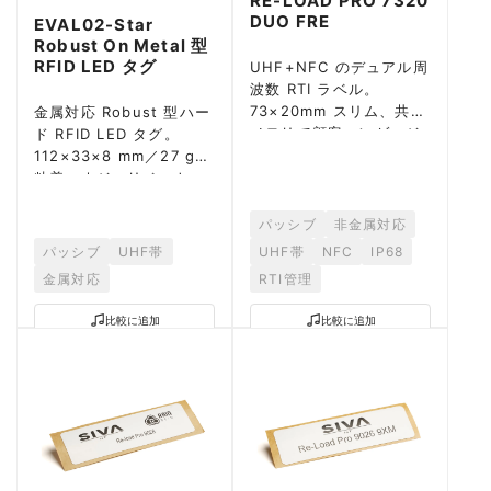
RE-LOAD PRO 7320
DUO FRE
EVAL02-Star
Robust On Metal 型
RFID LED タグ
UHF+NFC のデュアル周
波数 RTI ラベル。
73×20mm スリム、共有
金属対応 Robust 型ハー
メモリで顧客エンゲージ
ド RFID LED タグ。
メントに対応。
112×33×8 mm／27 g、
粘着・ネジ・リベット・
結束バンド対応。
ROCKY-100 + 525 nm
パッシブ
非金属対応
LED。
パッシブ
UHF帯
UHF帯
NFC
IP68
金属対応
RTI管理
比較に追加
比較に追加