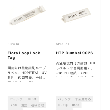
SIVA IoT
SIVA IoT
Flora Loop Lock
HTP Dumbel 9026
Tag
高温環境向けの耐熱 UHF
園芸向け植物識別ループ
ラベル（非金属面用）。
ラベル。HDPE面材、UV
+180℃ 連続・+200℃
耐性、印刷可能。全対応
短期に対応。自動車・産
面（フリーエア）。
業製造向け。
パッシブ
UHF帯
パッシブ
非金属対応
IP68
園芸
植物管理
UHF帯
IP68