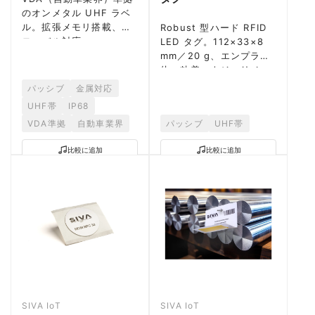
のオンメタル UHF ラベ
ル。拡張メモリ搭載、グ
Robust 型ハード RFID
ローバル対応。
LED タグ。112×33×8
mm／20 g、エンプラ筐
体、粘着・ネジ・リベッ
ト・結束バンド対応。
パッシブ
金属対応
ROCKY-100 + 525 nm
UHF帯
IP68
LED。
VDA準拠
自動車業界
パッシブ
UHF帯
比較に追加
比較に追加
SIVA IoT
SIVA IoT