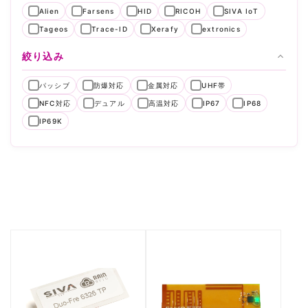
Alien
Farsens
HID
RICOH
SIVA IoT
Tageos
Trace-ID
Xerafy
extronics
絞り込み
パッシブ
防爆対応
金属対応
UHF帯
NFC対応
デュアル
高温対応
IP67
IP68
IP69K