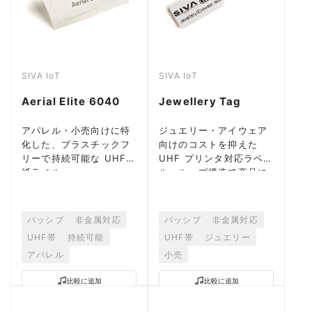
SIVA IoT
SIVA IoT
Aerial Elite 6040
Jewellery Tag
アパレル・小売向けに特
ジュエリー・アイウェア
化した、プラスチックフ
向けのコストを抑えた
リーで持続可能な UHF
UHF プリンタ対応ラベ
紙ラベル。
ル。ループ構造で商品に
固定。
パッシブ
非金属対応
パッシブ
非金属対応
UHF帯
持続可能
UHF帯
ジュエリー
アパレル
小売
比較に追加
比較に追加