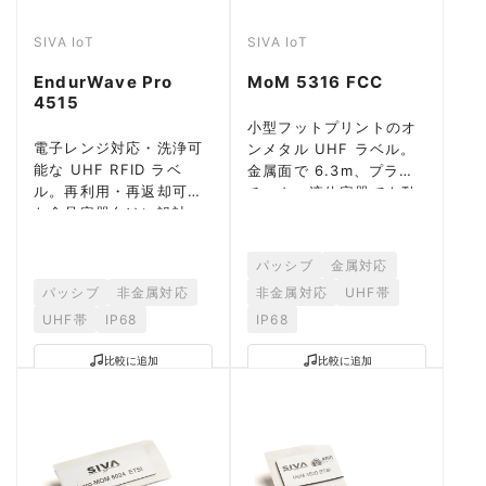
SIVA IoT
SIVA IoT
EndurWave Pro
MoM 5316 FCC
4515
小型フットプリントのオ
電子レンジ対応・洗浄可
ンメタル UHF ラベル。
能な UHF RFID ラベ
金属面で 6.3m、プラス
ル。再利用・再返却可能
チック・液体容器でも動
な食品容器向けに設計。
作。
パッシブ
金属対応
パッシブ
非金属対応
非金属対応
UHF帯
UHF帯
IP68
IP68
比較に追加
比較に追加