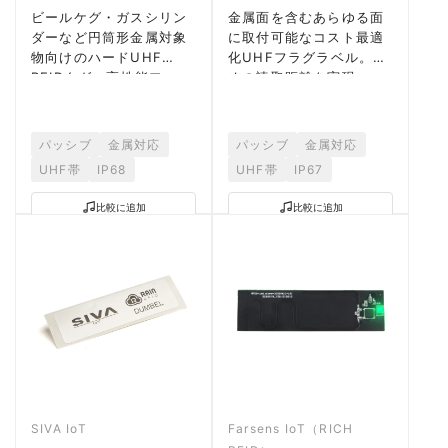
ビールケグ・ガスシリン
金属面を含むあらゆる面
ダーなど円筒形金属対象
に取付可能なコスト最適
物向けのハードUHF
化UHFフラグラベル。長
RFIDタグ。高性能フォー
めの読取距離を実現。
ム接着剤で曲面に追従。
パッシブ
金属対応
パッシブ
金属対応
UHF帯
IP68
UHF帯
IP67
比較に追加
比較に追加
SIVA IoT
Farsens IoT（RICH