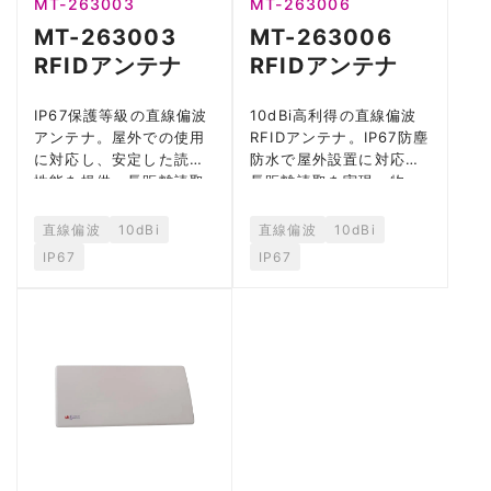
MT-263003
MT-263006
MT-263003
MT-263006
RFIDアンテナ
RFIDアンテナ
IP67保護等級の直線偏波
10dBi高利得の直線偏波
アンテナ。屋外での使用
RFIDアンテナ。IP67防塵
に対応し、安定した読取
防水で屋外設置に対応し
性能を提供。長距離読取
長距離読取を実現。物
が必要な用途に最適。
流・倉庫に最適。
直線偏波
10dBi
直線偏波
10dBi
IP67
IP67