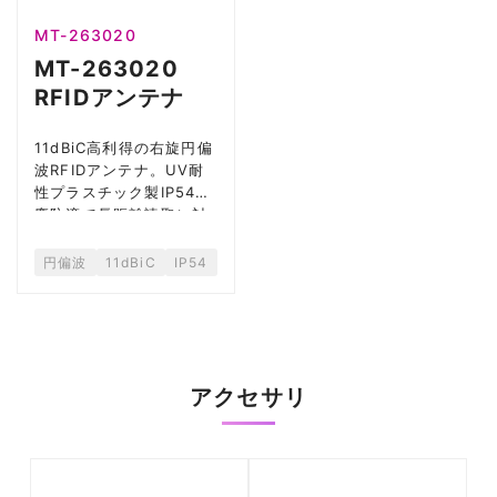
MT-263020
MT-263020
RFIDアンテナ
11dBiC高利得の右旋円偏
波RFIDアンテナ。UV耐
性プラスチック製IP54防
塵防滴で長距離読取に対
応。屋外設置に最適。
円偏波
11dBiC
IP54
アクセサリ