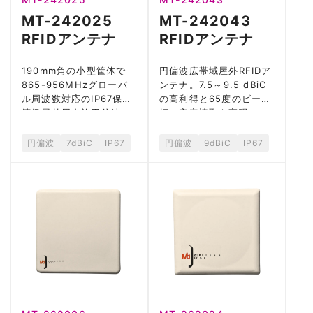
MT-242025
MT-242043
RFIDアンテナ
RFIDアンテナ
190mm角の小型筐体で
円偏波広帯域屋外RFIDア
865-956MHzグローバ
ンテナ。7.5～9.5 dBiC
ル周波数対応のIP67保護
の高利得と65度のビーム
等級屋外用右旋円偏波
幅で安定読取を実現。
RFIDアンテナ。
円偏波
7dBiC
IP67
円偏波
9dBiC
IP67