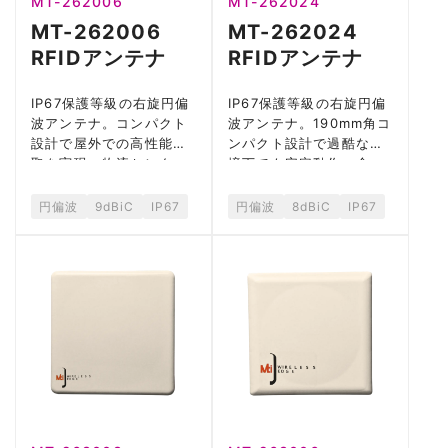
MT-262006
MT-262024
MT-262006
MT-262024
RFIDアンテナ
RFIDアンテナ
IP67保護等級の右旋円偏
IP67保護等級の右旋円偏
波アンテナ。コンパクト
波アンテナ。190mm角コ
設計で屋外での高性能読
ンパクト設計で過酷な環
取を実現。物流センター
境下でも安定動作。倉
やゲート管理に最適。
庫、工場、港湾施設に対
応。
円偏波
9dBiC
IP67
円偏波
8dBiC
IP67