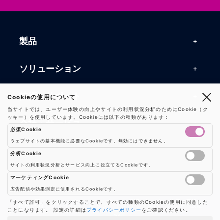
製品
製品一覧
ソリューション
RFIDリーダー
RFIDソリューション
技術・サポート
Cookieの使用について
RFIDチップ・モジュール
当サイトでは、ユーザー体験の向上やサイトの利用状況分析のためにCookie（ク
RFIDとセンサー
ッキー）を使用しています。Cookieには以下の種類があります：
技術記事一覧
RFIDアンテナ
会社・サービス
必須Cookie
マシンビジョン
活用事例
RFIDプリンター
ウェブサイトの基本機能に必要なCookieです。無効にはできません。
会社概要
防爆製品
事業内容
分析Cookie
よくある質問
RFIDタグ
サイトの利用状況分析とサービス向上に役立てるCookieです。
お知らせ
RFIDシールド
Google AnalyticsやGoogle Tag Managerなどの分析ツールのCookieを制御し
事業内容一覧
用語集
ソリューション
マーケティングCookie
プレスリリース
広告配信や効果測定に使用されるCookieです。
機器販売
業界別RFID活用例
バーコードスキャナ
広告配信や効果測定のためのCookieを制御します
「すべて許可」をクリックすることで、すべての種類のCookieの使用に同意した
お問い合わせ
利用規約
|
プライバシーポリシー
|
ショップ案内
|
クッキー設定
ことになります。 設定の詳細は
プライバシーポリシー
をご確認ください。
コンサルティング
保守・メンテナンス