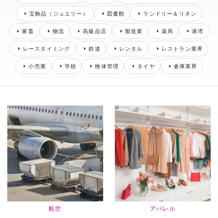
宝飾品（ジュエリー）
図書館
ランドリー＆リネン
家畜
物流
高級品店
製造業
薬局
港湾
レースタイミング
鉄道
レンタル
レストラン業界
小売業
学校
検体管理
タイヤ
倉庫業界
業界別事例一覧
航空
アパレル