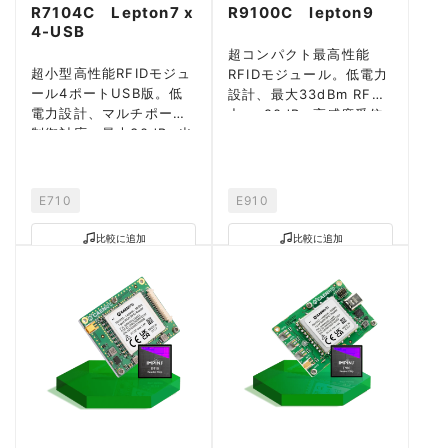
R7104C Lepton7 x
R9100C lepton9
4-USB
超コンパクト最高性能
超小型高性能RFIDモジュ
RFIDモジュール。低電力
ール4ポートUSB版。低
設計、最大33dBm RF出
電力設計、マルチポート
力、-90dBm高感度受信
制御対応、最大30dBm出
対応。
力。
E710
E910
比較に追加
比較に追加