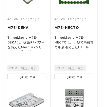
JADAK (ThingMagic)
JADAK (ThingMagic)
M7E-DEKA
M7E-HECTO
ThingMagic M7E-
ThingMagic M7E-
DEKAは、拡張RFパワー
HECTOは、小型で消費電
を備えたMercuryシリー
力を最適化したUHF帯
ズの組み込み型UHF
RAIN RFIDモジュールで
RAIN RF。
す。
E310
特定小電力
E310
特定小電力
比較に追加
比較に追加