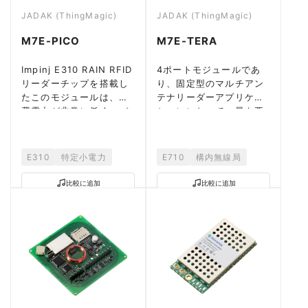
JADAK (ThingMagic)
JADAK (ThingMagic)
M7E-PICO
M7E-TERA
Impinj E310 RAIN RFID
4ポートモジュールであ
リーダーチップを搭載し
り、固定型のマルチアン
たこのモジュールは、消
テナリーダーアプリケー
費電力が非常に低く、バ
ションにおいて、最も要
ッテリー駆動。
求の厳しい性能基準を満
たします。
E310
特定小電力
E710
構内無線局
比較に追加
比較に追加