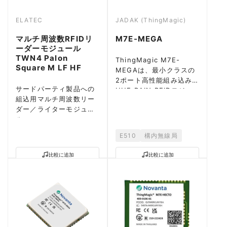
ELATEC
JADAK (ThingMagic)
マルチ周波数RFIDリ
M7E-MEGA
ーダーモジュール
TWN4 Palon
ThingMagic M7E-
Square M LF HF
MEGAは、最小クラスの
2ポート高性能組み込み
サードパーティ製品への
UHF RAIN RFIDモジュ
組込用マルチ周波数リー
ールです。最大600タグ/
ダー／ライターモジュー
秒。
ル。
125kHz/13.56MHz・
E510
構内無線局
NFC対応、多彩なインタ
ーフェースを装備。
比較に追加
比較に追加