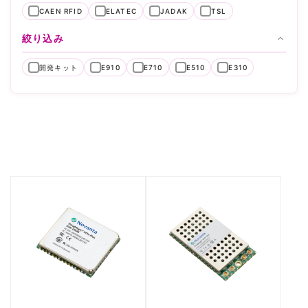
CAEN RFID
ELATEC
JADAK
TSL
絞り込み
開発キット
E910
E710
E510
E310