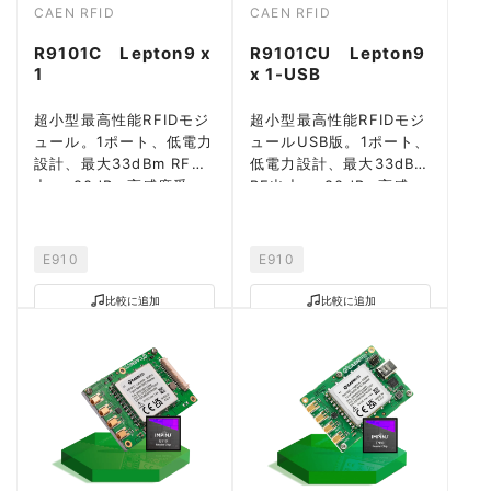
CAEN RFID
CAEN RFID
R9101C Lepton9 x
R9101CU Lepton9
1
x 1-USB
超小型最高性能RFIDモジ
超小型最高性能RFIDモジ
ュール。1ポート、低電力
ュールUSB版。1ポート、
設計、最大33dBm RF出
低電力設計、最大33dBm
力、-90dBm高感度受
RF出力、-90dBm高感
信。
度。
E910
E910
比較に追加
比較に追加