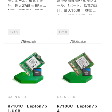
超小型高性能RFIDモジュ
モジュール。低電力設
ール。1ポート、低電力設
計、最大27dBm RF出力
計、最大30dBm RF出
対応、高密度タグ環境に
力、高密度タグ環境対
最適。
応。
E710
E710
比較に追加
比較に追加
CAEN RFID
CAEN RFID
R7101C Lepton7 x
R7100C Lepton7 x
1-USB
4