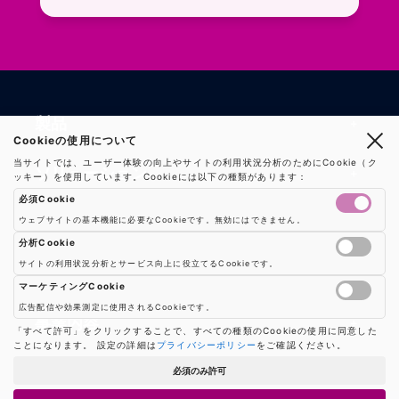
製品
Cookieの使用について
当サイトでは、ユーザー体験の向上やサイトの利用状況分析のためにCookie（ク
製品一覧
ソリューション
ッキー）を使用しています。Cookieには以下の種類があります：
必須Cookie
RFIDリーダー
RFIDソリューション
技術・サポート
ウェブサイトの基本機能に必要なCookieです。無効にはできません。
RFIDチップ・モジュール
分析Cookie
RFIDとセンサー
サイトの利用状況分析とサービス向上に役立てるCookieです。
技術記事一覧
RFIDアンテナ
会社・サービス
Google AnalyticsやGoogle Tag Managerなどの分析ツールのCookieを制御し
マシンビジョン
マーケティングCookie
活用事例
RFIDプリンター
広告配信や効果測定に使用されるCookieです。
会社概要
防爆製品
事業内容
広告配信や効果測定のためのCookieを制御します
「すべて許可」をクリックすることで、すべての種類のCookieの使用に同意した
よくある質問
RFIDタグ
ことになります。 設定の詳細は
プライバシーポリシー
をご確認ください。
お知らせ
RFIDシールド
事業内容一覧
用語集
ソリューション
必須のみ許可
プレスリリース