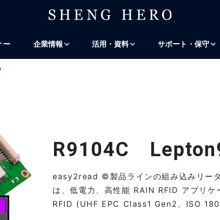
プ
ナビゲーションにスキップ
検索にスキップ
ナー
企業情報
活用・資料
サポート・保守
D
R9104C Lepton9
easy2read ©製品ラインの組み込みリーダーで
は、低電力、高性能 RAIN RFID アプ
RFID (UHF EPC Class1 Gen2、IS