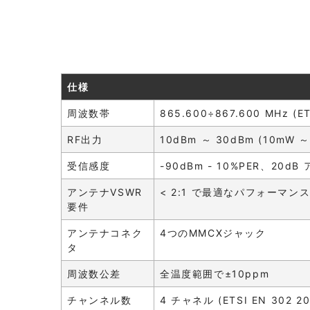
仕様
周波数帯
865.600÷867.600 MHz (ET
RF出力
10dBm ～ 30dBm (10mW 
受信感度
-90dBm - 10%PER、20d
アンテナVSWR
< 2:1 で最適なパフォーマン
要件
アンテナコネク
4つのMMCXジャック
タ
周波数公差
全温度範囲で±10ppm
チャンネル数
4 チャネル (ETSI EN 302 