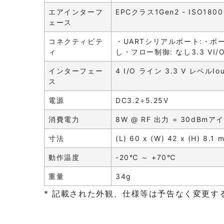
エアインターフ
EPCクラス1Gen2 - ISO1800
ェース
コネクティビテ
・UARTシリアルポート:・ボーレ
ィ
し・フロー制御: なし3.3 VI
インターフェー
4 I/O ライン 3.3 V レベルIou
ス
電源
DC3.2÷5.25V
消費電力
8W @ RF 出力 = 30dBm
寸法
(L) 60 x (W) 42 x (H) 8.1 
動作温度
-20℃ ～ +70℃
重量
34g
* 記載された外観、仕様等は予告なく変更す