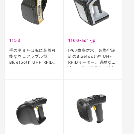
1153
1166-as1-jp
手の甲または腕に装着可
IP67防塵防水、超堅牢設
能なウェアラブル型
計のBluetooth® UHF
Bluetooth UHF RFIDリ
RFIDリーダー。過酷な環
ーダー。ハンズフリー作
境での長時間運用に対応
業を実現