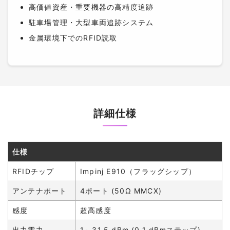
高価値資産・重要機器の高精度追跡
駐車場管理・大型車両追跡システム
金属環境下でのRFID読取
詳細仕様
仕様
RFIDチップ
Impinj E910（フラッグシップ）
アンテナポート
4ポート (50Ω MMCX)
感度
超高感度
出力電力
1～31.5 dBm (0.1 dBmステップ)