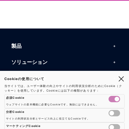
製品
製品一覧
ソリューション
RFIDリーダー
RFIDソリューション
技術・サポート
Cookieの使用について
RFIDチップ・モジュール
当サイトでは、ユーザー体験の向上やサイトの利用状況分析のためにCookie（ク
RFIDとセンサー
ッキー）を使用しています。Cookieには以下の種類があります：
技術記事一覧
RFIDアンテナ
会社・サービス
必須Cookie
マシンビジョン
活用事例
RFIDプリンター
ウェブサイトの基本機能に必要なCookieです。無効にはできません。
会社概要
防爆製品
事業内容
分析Cookie
よくある質問
RFIDタグ
サイトの利用状況分析とサービス向上に役立てるCookieです。
お知らせ
RFIDシールド
Google AnalyticsやGoogle Tag Managerなどの分析ツールのCookieを制御し
事業内容一覧
用語集
ソリューション
マーケティングCookie