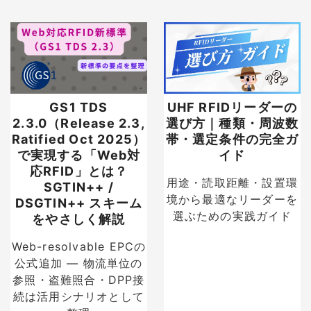
GS1 TDS
UHF RFIDリーダーの
2.3.0（Release 2.3,
選び方｜種類・周波数
Ratified Oct 2025）
帯・選定条件の完全ガ
で実現する「Web対
イド
応RFID」とは？
用途・読取距離・設置環
SGTIN++ /
境から最適なリーダーを
DSGTIN++ スキーム
選ぶための実践ガイド
をやさしく解説
Web-resolvable EPCの
公式追加 — 物流単位の
参照・盗難照合・DPP接
続は活用シナリオとして