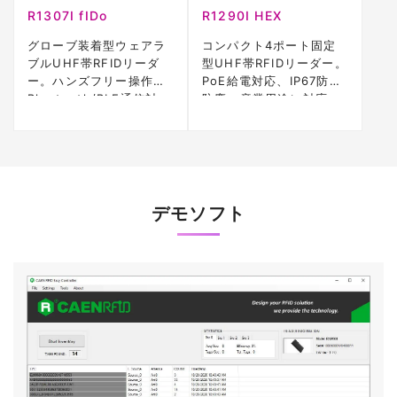
R1307I fIDo
R1290I HEX
グローブ装着型ウェアラ
コンパクト4ポート固定
ブルUHF帯RFIDリーダ
型UHF帯RFIDリーダー。
ー。ハンズフリー操作、
PoE給電対応、IP67防水
Bluetooth/BLE通信対
防塵。産業用途に対応。
応。
デモソフト