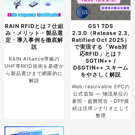
RAIN RFIDとは？仕組
GS1 TDS
み・メリット・製品選
2.3.0（Release 2.3,
定・導入事例を徹底解
Ratified Oct 2025）
説
で実現する「Web対
応RFID」とは？
RAIN Alliance準拠の
SGTIN++ /
UHF帯RFID技術を基礎か
DSGTIN++ スキーム
ら製品選びまで網羅的に
をやさしく解説
解説
Web-resolvable EPCの
公式追加 — 物流単位の
参照・盗難照合・DPP接
続は活用シナリオとして
整理