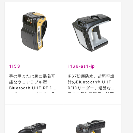
1153
1166-as1-jp
手の甲または腕に装着可
IP67防塵防水、超堅牢設
能なウェアラブル型
計のBluetooth® UHF
Bluetooth UHF RFIDリ
RFIDリーダー。過酷な環
ーダー。ハンズフリー作
境での長時間運用に対応
業を実現