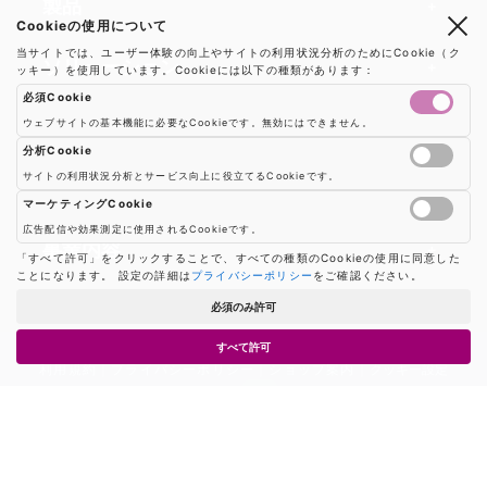
製品
Cookieの使用について
当サイトでは、ユーザー体験の向上やサイトの利用状況分析のためにCookie（ク
製品一覧
ソリューション
ッキー）を使用しています。Cookieには以下の種類があります：
必須Cookie
RFIDリーダー
RFIDソリューション
技術・サポート
ウェブサイトの基本機能に必要なCookieです。無効にはできません。
RFIDチップ・モジュール
分析Cookie
RFIDとセンサー
サイトの利用状況分析とサービス向上に役立てるCookieです。
技術記事一覧
RFIDアンテナ
会社・サービス
Google AnalyticsやGoogle Tag Managerなどの分析ツールのCookieを制御し
マシンビジョン
マーケティングCookie
活用事例
RFIDプリンター
広告配信や効果測定に使用されるCookieです。
会社概要
防爆製品
事業内容
広告配信や効果測定のためのCookieを制御します
「すべて許可」をクリックすることで、すべての種類のCookieの使用に同意した
よくある質問
RFIDタグ
ことになります。 設定の詳細は
プライバシーポリシー
をご確認ください。
お知らせ
RFIDシールド
事業内容一覧
用語集
ソリューション
必須のみ許可
プレスリリース
機器販売
業界別RFID活用例
バーコードスキャナ
すべて許可
お問い合わせ
利用規約
|
プライバシーポリシー
|
ショップ案内
|
クッキー設定
コンサルティング
保守・メンテナンス
パートナー
ハードウェア開発
© 2026 シェン・ヒーロー株式会社 / Sheng Hero Corporation All Rights
Reserved.
ソフトウェア開発