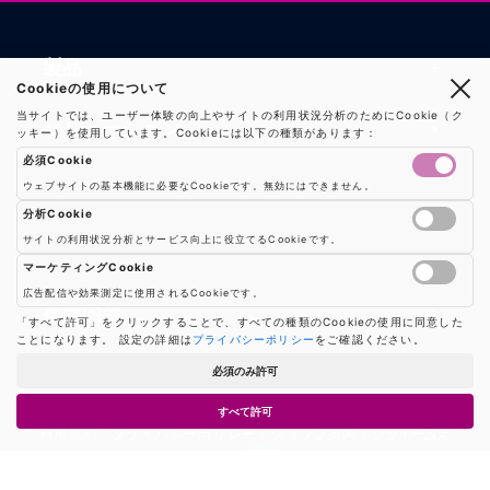
製品
Cookieの使用について
当サイトでは、ユーザー体験の向上やサイトの利用状況分析のためにCookie（ク
製品一覧
ソリューション
ッキー）を使用しています。Cookieには以下の種類があります：
必須Cookie
RFIDリーダー
RFIDソリューション
技術・サポート
ウェブサイトの基本機能に必要なCookieです。無効にはできません。
RFIDチップ・モジュール
分析Cookie
RFIDとセンサー
サイトの利用状況分析とサービス向上に役立てるCookieです。
技術記事一覧
RFIDアンテナ
会社・サービス
Google AnalyticsやGoogle Tag Managerなどの分析ツールのCookieを制御し
マシンビジョン
マーケティングCookie
活用事例
RFIDプリンター
広告配信や効果測定に使用されるCookieです。
会社概要
防爆製品
事業内容
広告配信や効果測定のためのCookieを制御します
「すべて許可」をクリックすることで、すべての種類のCookieの使用に同意した
よくある質問
RFIDタグ
ことになります。 設定の詳細は
プライバシーポリシー
をご確認ください。
お知らせ
RFIDシールド
事業内容一覧
用語集
ソリューション
必須のみ許可
プレスリリース
機器販売
業界別RFID活用例
バーコードスキャナ
すべて許可
お問い合わせ
利用規約
|
プライバシーポリシー
|
ショップ案内
|
クッキー設定
コンサルティング
保守・メンテナンス
パートナー