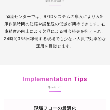
業界別の活用例
業界別の活用例
物流センターでは、RFIDシステムの導入により入出
庫作業時間の短縮や誤配送の低減が期待できます。在
庫精度の向上により欠品による機会損失を抑えられ、
24時間365日稼働する現場でも少ない人員で効率的な
運用を目指せます。
Implementation Tips
導入のコツ
現場フローの最適化