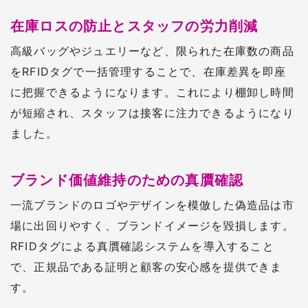
具体的な活用シーン
在庫ロスの防止とスタッフの労力削減
高級バッグやジュエリーなど、限られた在庫数の商品
をRFIDタグで一括管理することで、在庫差異を即座
に把握できるようになります。これにより棚卸し時間
が短縮され、スタッフは接客に注力できるようになり
ました。
ブランド価値維持のための真贋確認
一流ブランドのロゴやデザインを模倣した偽造品は市
場に出回りやすく、ブランドイメージを毀損します。
RFIDタグによる真贋確認システムを導入すること
で、正規品である証明と顧客の安心感を提供できま
す。