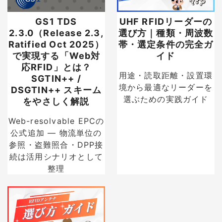
GS1 TDS
UHF RFIDリーダーの
2.3.0（Release 2.3,
選び方｜種類・周波数
Ratified Oct 2025）
帯・選定条件の完全ガ
で実現する「Web対
イド
応RFID」とは？
用途・読取距離・設置環
SGTIN++ /
境から最適なリーダーを
DSGTIN++ スキーム
選ぶための実践ガイド
をやさしく解説
Web-resolvable EPCの
公式追加 — 物流単位の
参照・盗難照合・DPP接
続は活用シナリオとして
整理