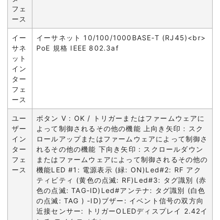
フェ
ース
イー
イーサネット 10/100/1000BASE-T (RJ45)<br>
サネ
PoE 規格 IEEE 802.3af
ット
イン
ター
フェ
ース
ユー
ボタン V : OK / トリガーまたはファームウェアに
ザー
よって制御されるその他の機能 上向き矢印 : スク
イン
ロールアップまたはファームウェアによって制御さ
ター
れるその他の機能 下向き矢印 : スクロールダウン
フェ
またはファームウェアによって制御されるその他の
ース
機能LED #1: 電源表示 (緑: ON)Led#2: RF アク
ティビティ (黄色の点滅: RF)Led#3: タグ識別 (赤
色の点滅: TAG-ID)Led#アンテナ: タグ識別 (白色
の点滅: TAG ) -ID)ブザー: イベント信号の双方向
近接センサー: トリガーOLEDディスプレイ 2.42イ