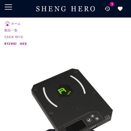
1
メインコンテンツにスキップ
ナビゲーションにスキップ
検索にスキップ
ホーム
製品一覧
フッターにスキップ
CAEN RFID
R1290I HEX