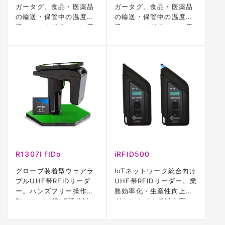
ガータグ。食品・医薬品
ガータグ。食品・医薬品
の輸送・保管中の温度監
の輸送・保管中の温度監
視、コールドチェーン管
視、コールドチェーン管
理に対応。
理に対応。
R1307I fIDo
iRFID500
グローブ装着型ウェアラ
IoTネットワーク統合向け
ブルUHF帯RFIDリーダ
UHF帯RFIDリーダー。業
ー。ハンズフリー操作、
務効率化・生産性向上・
Bluetooth/BLE通信対
ダウンタイム低減を実
応。
現。