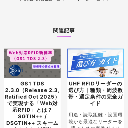
関連記事
GS1 TDS
UHF RFIDリーダーの
2.3.0（Release 2.3,
選び方｜種類・周波数
Ratified Oct 2025）
帯・選定条件の完全ガ
で実現する「Web対
イド
応RFID」とは？
用途・読取距離・設置環
SGTIN++ /
境から最適なリーダーを
DSGTIN++ スキーム