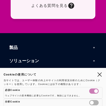
よくある質問を見る
お問い合わせフォームページに移動します。R
よくある質問ページに移動します。一般的なお
製品
製品一覧
ソリューション
RFIDリーダー
RFIDソリューション
技術・サポート
Cookieの使用について
RFIDチップ・モジュール
当サイトでは、ユーザー体験の向上やサイトの利用状況分析のためにCookie（ク
RFIDとセンサー
ッキー）を使用しています。Cookieには以下の種類があります：
技術記事一覧
RFIDアンテナ
会社・サービス
必須Cookie
マシンビジョン
活用事例
RFIDプリンター
ウェブサイトの基本機能に必要なCookieです。無効にはできません。
会社概要
防爆製品
事業内容
分析Cookie
よくある質問
RFIDタグ