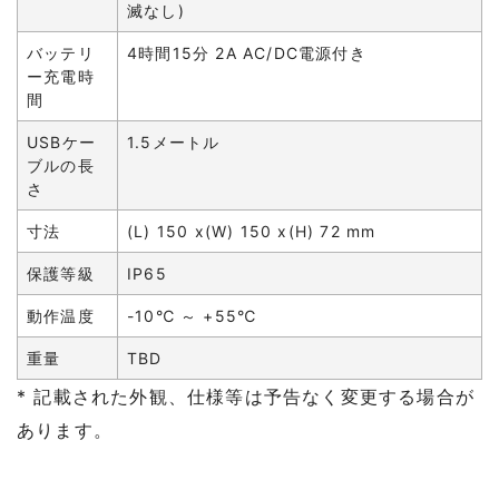
滅なし)
バッテリ
4時間15分 2A AC/DC電源付き
ー充電時
間
USBケー
1.5メートル
ブルの長
さ
寸法
(L) 150 x(W) 150 x(H) 72 mm
保護等級
IP65
動作温度
-10℃ ～ +55℃
重量
TBD
* 記載された外観、仕様等は予告なく変更する場合が
あります。