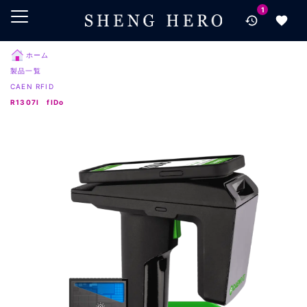
1
メインコンテンツにスキップ
ナビゲーションにスキップ
検索にスキップ
ホーム
製品一覧
フッターにスキップ
CAEN RFID
R1307I fIDo