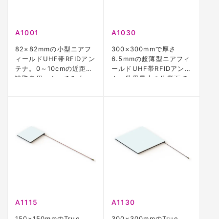
A1001
A1030
82×82mmの小型ニアフ
300×300mmで厚さ
ィールドUHF帯RFIDアン
6.5mmの超薄型ニアフィ
テナ。0～10cmの近距離
ールドUHF帯RFIDアンテ
読取専用、タッチ&ゴー
ナ。世界最大の作業面で
型アプリに最適
デッドスポットなし
A1115
A1130
150×150mmのTrue
300×300mmのTrue