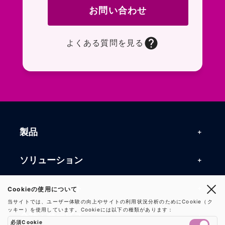
お問い合わせ
よくある質問を見る
お問い合わせフォームページに移動します。R
よくある質問ページに移動します。一般的なお
製品
製品一覧
ソリューション
RFIDリーダー
RFIDソリューション
技術・サポート
Cookieの使用について
RFIDチップ・モジュール
当サイトでは、ユーザー体験の向上やサイトの利用状況分析のためにCookie（ク
RFIDとセンサー
ッキー）を使用しています。Cookieには以下の種類があります：
技術記事一覧
RFIDアンテナ
会社・サービス
必須Cookie
マシンビジョン