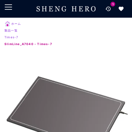
1
メインコンテンツにスキップ
ナビゲーションにスキップ
検索にスキップ
ホーム
製品一覧
フッターにスキップ
Times-7
SlimLine_A7040 - Times-7