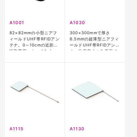
A1001
A1030
82×82mmの小型ニアフ
300×300mmで厚さ
ィールドUHF帯RFIDアン
6.5mmの超薄型ニアフィ
テナ。0～10cmの近距離
ールドUHF帯RFIDアンテ
読取専用、タッチ&ゴー
ナ。世界最大の作業面で
型アプリに最適
デッドスポットなし
A1115
A1130