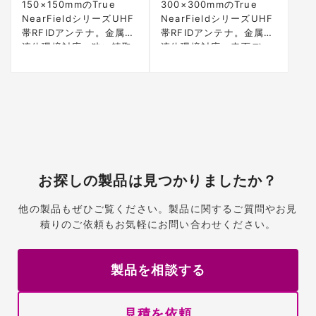
150×150mmのTrue
300×300mmのTrue
NearFieldシリーズUHF
NearFieldシリーズUHF
帯RFIDアンテナ。金属・
帯RFIDアンテナ。金属・
液体環境対応、狭い読取
液体環境対応、表面デッ
ゾーンで高信頼性
ドスポットなし
お探しの製品は見つかりましたか？
他の製品もぜひご覧ください。製品に関するご質問やお見
積りのご依頼もお気軽にお問い合わせください。
製品を相談する
見積を依頼