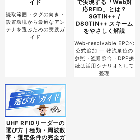
イド
で実現する「Web対
応RFID」とは？
読取範囲・タグの向き・
SGTIN++ /
設置環境から最適なアン
DSGTIN++ スキーム
テナを選ぶための実践ガ
をやさしく解説
イド
Web-resolvable EPCの
公式追加 — 物流単位の
参照・盗難照合・DPP接
続は活用シナリオとして
整理
UHF RFIDリーダーの
選び方｜種類・周波数
帯・選定条件の完全ガ