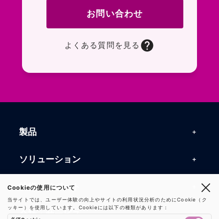
お問い合わせ
よくある質問を見る
お問い合わせフォームページに移動します。R
よくある質問ページに移動します。一般的なお
製品
製品一覧
ソリューション
RFIDリーダー
RFIDソリューション
技術・サポート
Cookieの使用について
RFIDチップ・モジュール
当サイトでは、ユーザー体験の向上やサイトの利用状況分析のためにCookie（ク
RFIDとセンサー
ッキー）を使用しています。Cookieには以下の種類があります：
技術記事一覧
RFIDアンテナ
会社・サービス