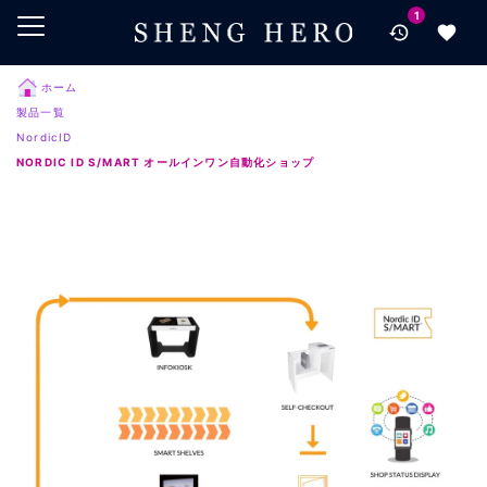
1
メインコンテンツにスキップ
ナビゲーションにスキップ
検索にスキップ
ホーム
製品一覧
フッターにスキップ
NordicID
NORDIC ID S/MART オールインワン自動化ショップ