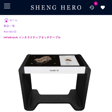
1
メインコンテンツにスキップ
ナビゲーションにスキップ
検索にスキップ
ホーム
製品一覧
フッターにスキップ
NordicID
Infokiosk インタラクティブタッチテーブル