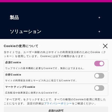
製品
製品一覧
ソリューション
RFIDリーダー
RFIDソリューション
技術・サポート
Cookieの使用について
RFIDチップ・モジュール
当サイトでは、ユーザー体験の向上やサイトの利用状況分析のためにCookie（ク
RFIDとセンサー
ッキー）を使用しています。Cookieには以下の種類があります：
技術記事一覧
RFIDアンテナ
会社・サービス
必須Cookie
マシンビジョン
活用事例
RFIDプリンター
ウェブサイトの基本機能に必要なCookieです。無効にはできません。
会社概要
防爆製品
事業内容
分析Cookie
よくある質問
RFIDタグ
サイトの利用状況分析とサービス向上に役立てるCookieです。
お知らせ
RFIDシールド
Google AnalyticsやGoogle Tag Managerなどの分析ツールのCookieを制御し
事業内容一覧
用語集
ソリューション
マーケティングCookie
プレスリリース
広告配信や効果測定に使用されるCookieです。
機器販売
業界別RFID活用例
バーコードスキャナ
広告配信や効果測定のためのCookieを制御します
「すべて許可」をクリックすることで、すべての種類のCookieの使用に同意した
お問い合わせ
利用規約
|
プライバシーポリシー
|
ショップ案内
|
クッキー設定
ことになります。 設定の詳細は
プライバシーポリシー
をご確認ください。
コンサルティング
保守・メンテナンス
パートナー
必須のみ許可