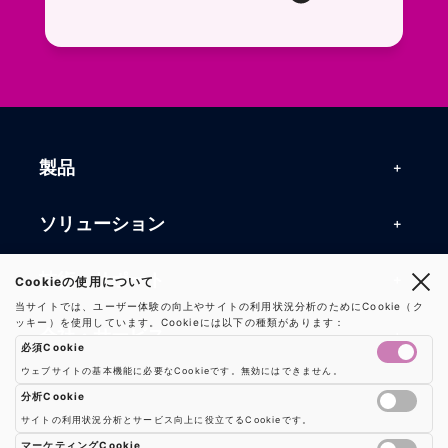
お問い合わせフォームページに移動します。R
よくある質問ページに移動します。一般的なお
製品
製品一覧
ソリューション
RFIDリーダー
RFIDソリューション
技術・サポート
Cookieの使用について
RFIDチップ・モジュール
当サイトでは、ユーザー体験の向上やサイトの利用状況分析のためにCookie（ク
RFIDとセンサー
ッキー）を使用しています。Cookieには以下の種類があります：
技術記事一覧
RFIDアンテナ
会社・サービス
必須Cookie
マシンビジョン
活用事例
RFIDプリンター
ウェブサイトの基本機能に必要なCookieです。無効にはできません。
会社概要
防爆製品
事業内容
分析Cookie
よくある質問
RFIDタグ
サイトの利用状況分析とサービス向上に役立てるCookieです。
お知らせ
RFIDシールド
Google AnalyticsやGoogle Tag Managerなどの分析ツールのCookieを制御し
事業内容一覧
用語集
ソリューション
マーケティングCookie