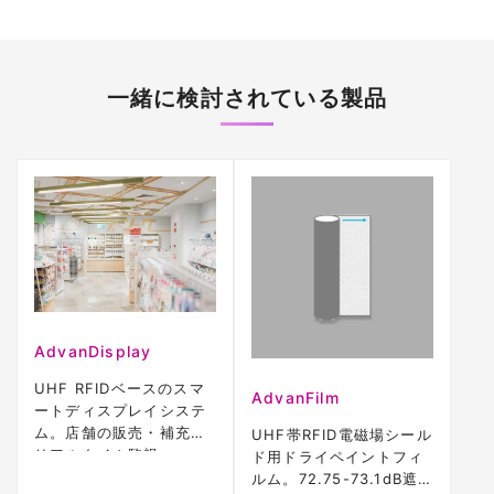
一緒に検討されている製品
AdvanDisplay
UHF RFIDベースのスマ
AdvanFilm
ートディスプレイシステ
ム。店舗の販売・補充を
UHF帯RFID電磁場シール
リアルタイム監視。
ド用ドライペイントフィ
WiFi/3G対応。
ルム。72.75-73.1dB遮