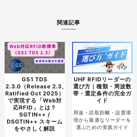
関連記事
GS1 TDS
UHF RFIDリーダーの
2.3.0（Release 2.3,
選び方｜種類・周波数
Ratified Oct 2025）
帯・選定条件の完全ガ
で実現する「Web対
イド
応RFID」とは？
用途・読取距離・設置環
SGTIN++ /
境から最適なリーダーを
DSGTIN++ スキーム
選ぶための実践ガイド
をやさしく解説