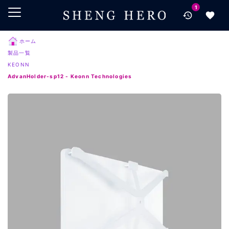
1
メインコンテンツにスキップ
ナビゲーションにスキップ
検索にスキップ
ホーム
製品一覧
フッターにスキップ
KEONN
AdvanHolder-sp12 - Keonn Technologies