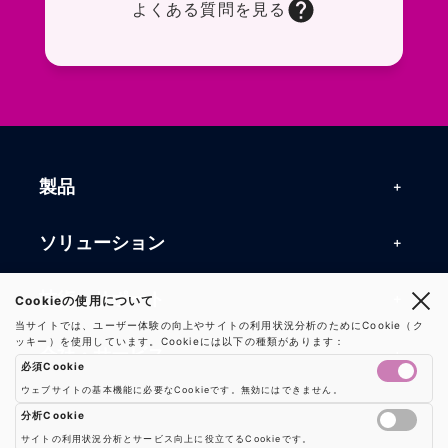
よくある質問を見る
お問い合わせフォームページに移動します。R
よくある質問ページに移動します。一般的なお
製品
製品一覧
ソリューション
RFIDリーダー
RFIDソリューション
技術・サポート
Cookieの使用について
RFIDチップ・モジュール
当サイトでは、ユーザー体験の向上やサイトの利用状況分析のためにCookie（ク
RFIDとセンサー
ッキー）を使用しています。Cookieには以下の種類があります：
技術記事一覧
RFIDアンテナ
会社・サービス
必須Cookie
マシンビジョン
活用事例
RFIDプリンター
ウェブサイトの基本機能に必要なCookieです。無効にはできません。
会社概要
防爆製品
事業内容
分析Cookie
よくある質問
RFIDタグ
サイトの利用状況分析とサービス向上に役立てるCookieです。
お知らせ
RFIDシールド