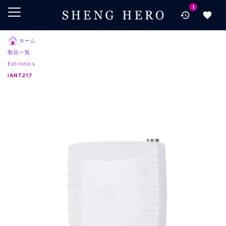
1
メインコンテンツにスキップ
ナビゲーションにスキップ
検索にスキップ
ホーム
製品一覧
フッターにスキップ
Extronics
iANT217