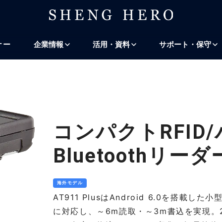
プ
ナビゲーションにスキップ
検索にスキップ
ナー
企業情報
活用・資料
サポート・保守
コンパクトRFID
Bluetoothリーダー
海外モデル
AT911 PlusはAndroid 6.0を搭載した小
に対応し、～6m読取・～3m書込を実現。2G