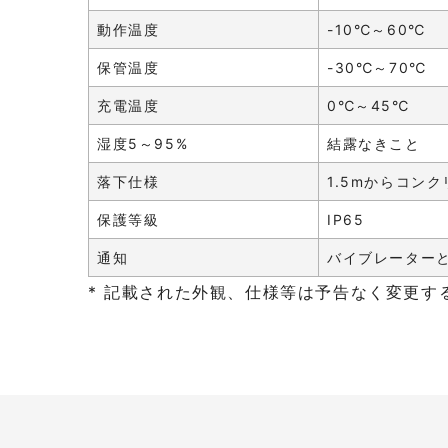
動作温度
-10℃～60℃
保管温度
-30℃～70℃
充電温度
0℃～45℃
湿度5～95%
結露なきこと
落下仕様
1.5mからコン
保護等級
IP65
通知
バイブレーターと
* 記載された外観、仕様等は予告なく変更す