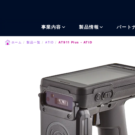
メインコンテンツにスキッ
事業内容
製品情報
パート
ホーム
製品一覧
ATID
AT911 Plus - ATID