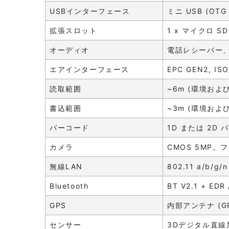
USBインターフェース
ミニ USB (OTG
拡張スロット
1 x マイクロ SD
オーディオ
電話レシーバー
エアインターフェース
EPC GEN2, I
読取範囲
~6m (環境お
書込範囲
~3m (環境お
バーコード
1D または 2D
カメラ
CMOS 5MP
無線LAN
802.11 a/b/g/
Bluetooth
BT V2.1 + EDR 
GPS
内部アンテナ (GPS
センサー
3Dデジタル直線