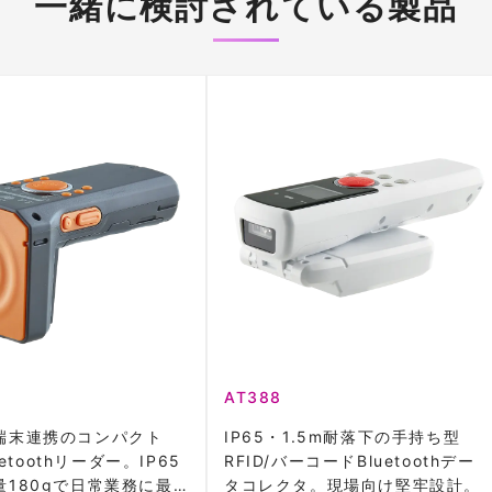
一緒に検討されている製品
AT388
端末連携のコンパクト
IP65・1.5m耐落下の手持ち型
luetoothリーダー。IP65
RFID/バーコードBluetoothデー
量180gで日常業務に最
タコレクタ。現場向け堅牢設計。