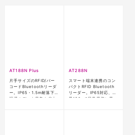
AT188N Plus
AT288N
片手サイズのRFID/バー
スマート端末連携のコン
コードBluetoothリーダ
パクトRFID Bluetooth
ー。IP65・1.5m耐落下で
リーダー。IP65対応、軽
現場のデータ収集を省力
量180gで日常業務に最
化。
適。