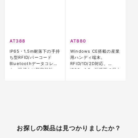
AT388
AT880
IP65・1.5m耐落下の手持
Windows CE搭載の産業
ち型RFID/バーコード
用ハンディ端末。
Bluetoothデータコレク
RFID/1D/2D対応、
タ。現場向け堅牢設計。
IP65・1.5m耐落下で屋内
外に適合。
お探しの製品は見つかりましたか？