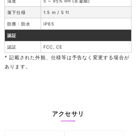
湿度
5 ~ 95% RH (非凝縮)
落下仕様
1.5 m / 5 ft
防塵・防水
IP65
認証
認証
FCC, CE
* 記載された外観、仕様等は予告なく変更する場合が
あります。
アクセサリ