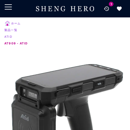
1
メインコンテンツにスキップ
ナビゲーションにスキップ
検索にスキップ
ホーム
製品一覧
フッターにスキップ
ATID
AT909 - ATID