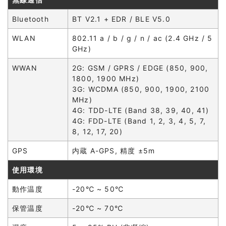
Bluetooth
BT V2.1 + EDR / BLE V5.0
WLAN
802.11 a / b / g / n / ac (2.4 GHz / 5
GHz)
WWAN
2G: GSM / GPRS / EDGE (850, 900,
1800, 1900 MHz)
3G: WCDMA (850, 900, 1900, 2100
MHz)
4G: TDD-LTE (Band 38, 39, 40, 41)
4G: FDD-LTE (Band 1, 2, 3, 4, 5, 7,
8, 12, 17, 20)
GPS
内蔵 A-GPS, 精度 ±5m
使用環境
動作温度
-20℃ ~ 50℃
保管温度
-20℃ ~ 70℃