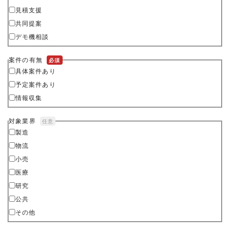
見積支援
共同提案
デモ機相談
案件の有無
必須
具体案件あり
予定案件あり
情報収集
対象業界
任意
製造
物流
小売
医療
研究
公共
その他