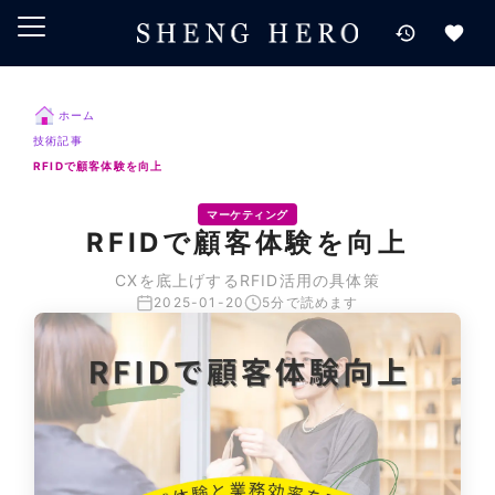
メインコンテンツにスキップ
ナビゲーションにスキップ
検索にスキップ
ホーム
フッターにスキップ
技術記事
RFIDで顧客体験を向上
マーケティング
RFIDで顧客体験を向上
CXを底上げするRFID活用の具体策
2025-01-20
5分で読めます