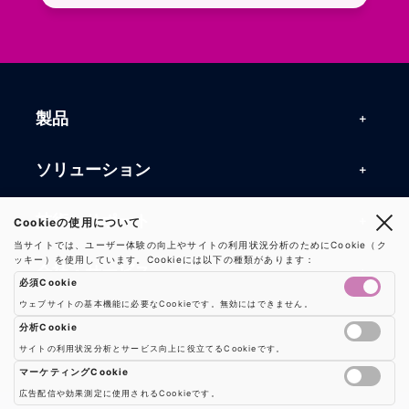
製品
製品一覧
ソリューション
RFIDリーダー
RFIDソリューション
技術・サポート
Cookieの使用について
RFIDチップ・モジュール
当サイトでは、ユーザー体験の向上やサイトの利用状況分析のためにCookie（ク
RFIDとセンサー
ッキー）を使用しています。Cookieには以下の種類があります：
技術記事一覧
RFIDアンテナ
会社・サービス
必須Cookie
マシンビジョン
活用事例
RFIDプリンター
ウェブサイトの基本機能に必要なCookieです。無効にはできません。
会社概要
防爆製品
事業内容
分析Cookie
よくある質問
RFIDタグ
サイトの利用状況分析とサービス向上に役立てるCookieです。
お知らせ
RFIDシールド
Google AnalyticsやGoogle Tag Managerなどの分析ツールのCookieを制御し
事業内容一覧
用語集
ソリューション
マーケティングCookie
プレスリリース
広告配信や効果測定に使用されるCookieです。
機器販売
業界別RFID活用例
バーコードスキャナ
広告配信や効果測定のためのCookieを制御します