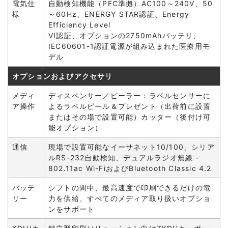
電気仕
自動検知機能（PFC準拠）AC100～240V、50
様
～60Hz、ENERGY STAR認証、Energy
Efficiency Level
VI認証、オプションの2750mAhバッテリ、
IEC60601-1認証電源が組み込まれた医療用モ
デル
オプションおよびアクセサリ
メディ
ディスペンサー／ピーラー：ラベルセンサーに
ア操作
よるラベルピール＆プレゼント（出荷前に設置
またはその場で設置可能）カッター（後付け可
能オプション）
通信
現場で設置可能なイーサネット10/100、シリア
ルRS-232自動検知、デュアルラジオ無線 -
802.11ac Wi-FiおよびBluetooth Classic 4.2
バッテ
シフトの間中、最高速度で印刷できるだけの電
リー
力を供給、すべてのメディア取り扱いオプショ
ンをサポート