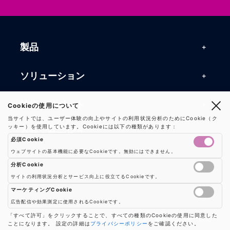
製品
製品一覧
ソリューション
RFIDリーダー
RFIDソリューション
技術・サポート
Cookieの使用について
RFIDチップ・モジュール
当サイトでは、ユーザー体験の向上やサイトの利用状況分析のためにCookie（ク
RFIDとセンサー
ッキー）を使用しています。Cookieには以下の種類があります：
技術記事一覧
RFIDアンテナ
会社・サービス
必須Cookie
マシンビジョン
活用事例
RFIDプリンター
ウェブサイトの基本機能に必要なCookieです。無効にはできません。
会社概要
防爆製品
事業内容
分析Cookie
よくある質問
RFIDタグ
サイトの利用状況分析とサービス向上に役立てるCookieです。
お知らせ
RFIDシールド
Google AnalyticsやGoogle Tag Managerなどの分析ツールのCookieを制御し
事業内容一覧
用語集
ソリューション
マーケティングCookie
プレスリリース
広告配信や効果測定に使用されるCookieです。
機器販売
業界別RFID活用例
バーコードスキャナ
広告配信や効果測定のためのCookieを制御します
「すべて許可」をクリックすることで、すべての種類のCookieの使用に同意した
お問い合わせ
利用規約
|
プライバシーポリシー
|
ショップ案内
|
クッキー設定
ことになります。 設定の詳細は
プライバシーポリシー
をご確認ください。
コンサルティング
保守・メンテナンス