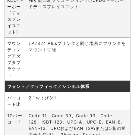
KDU(キ
独立型印刷ソリューション向けZKDUキーボー
ーボー
ドディスプレイユニット
ドディ
スプレ
イユニ
ット)
マウン
LP2824 Plusプリンタと同じ場所にプリンタを
ティン
マウント可能
グアダ
プタブ
ラケッ
ト
フォント／グラフィック／シンボル体系
バーコ
2:1および3:1
ード比
1Dバー
Code 11、Code 39、Code 93、Code
コード
128、ISBT-128、UPC-A、UPC-E、EAN-8、
EAN-13、UPCおよびEAN（2桁または5桁の拡
張子を使用）、Plessey、Postnet、