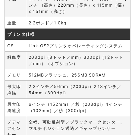
ンチ （高さ）220mm（長さ）x 115mm（幅）
x 151mm（高さ）
重量
2.2ポンド／1.0kg
プリンタ仕様
OS
Link-OS?プリンタオペレーティングシステム
解像度
203dpi（8ドット／mm）300dpi（12ドット
／mm）（オプション）
メモリ
512MBフラッシュ、256MB SDRAM
最大印
2.2インチ／56mm（203dpi）2.13インチ／
刷幅
54mm（300dpi）
最大印
6インチ（152mm）／秒（203dpi）4インチ
刷速度
（102mm）／秒（300dpi）
メディ
全幅、可動反射型／ブラックマークセンター、
アセン
マルチポジション透過／ギャップセンサー
サー