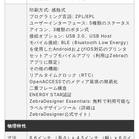
印刷方式: 感熱式
プログラミング言語: ZPL/EPL
ユーザーインターフェース: 5種類のステータス
アイコン、3種類のボタン式
接続オプション: USB 2.0、USB Host
モバイル接続: BLE（Bluetooth Low Energy）
を使用したAndroidおよびiOS対応のプリンタ
セットアップモバイルアプリ（利用はZebraの
アプリに限定）
その他の機能:
リアルタイムクロック（RTC）
OpenACCESSでのメディア装填の簡易化
二重フレーム構造
ENERGY STAR認証
ZebraDesigner Essentials: 無料で利用可能な
ラベルデザインツール（詳細は
ZebraDesigner公式サイト）
物理特性
寸法
8.6インチ （長さ）x 4.5インチ （幅）x 6.0イ