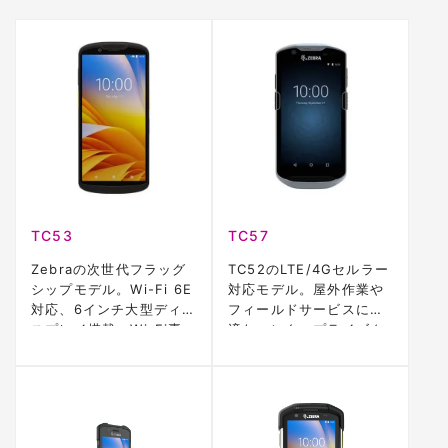
TC53
TC57
Zebraの次世代フラッグ
TC52のLTE/4Gセルラー
シップモデル。Wi-Fi 6E
対応モデル。屋外作業や
対応、6インチ大型ディ
フィールドサービスに最
スプレイ搭載。Wi-Fi専
適なエンタープライズク
用モデル。
ラス端末。