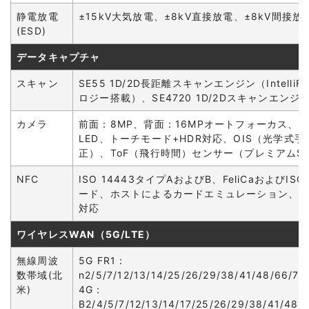
静電放電
±15kV大気放電、±8kV直接放電、±8kV間接放
(ESD)
データキャプチャ
スキャン
SE55 1D/2D長距離スキャンエンジン（IntelliF
ロジー搭載）、SE4720 1D/2Dスキャンエンジ
カメラ
前面：8MP、背面：16MPオートフォーカス、
LED、トーチモード+HDR対応、OIS（光学式手
正）、ToF（飛行時間）センサー（プレミアムS
NFC
ISO 14443タイプAおよびB、FeliCaおよびISO 
ード、ホストによるカードエミュレーション、
対応
ワイヤレスWAN（5G/LTE）
無線周波
5G FR1：
数帯域(北
n2/5/7/12/13/14/25/26/29/38/41/48/66/71
米)
4G：
B2/4/5/7/12/13/14/17/25/26/29/38/41/48/