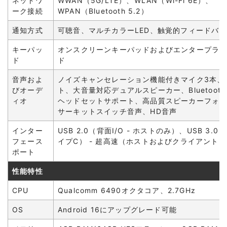
ネットワ
WWAN（5G/LTE）、WLAN（Wi-Fi 6E）、
ーク接続
WPAN（Bluetooth 5.2）
通知方式
可聴音、マルチカラーLED、触覚的フィードバ
キーパッ
オンスクリーンキーパッドおよびエンタープラ
ド
ド
音声およ
ノイズキャンセレーション機能付きマイク3本、
びオーデ
ト、大音量対応デュアルスピーカー、Bluetoot
ィオ
ヘッドセットサポート、高品質スピーカーフォ
サーキットスイッチ音声、HD音声
インター
USB 2.0（背面I/O - ホストのみ）、USB 3.
フェース
イプC） - 超高速（ホストおよびクライアント）
ポート
性能特性
CPU
Qualcomm 6490オクタコア、2.7GHz
OS
Android 16にアップグレード可能