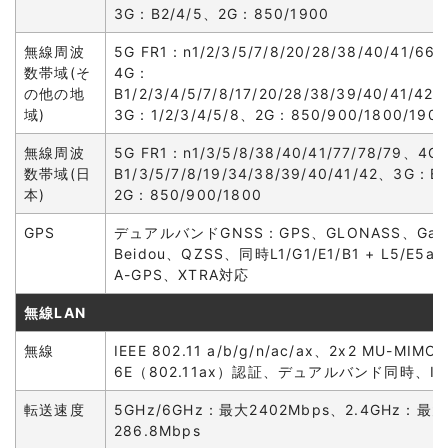
3G：B2/4/5、2G：850/1900
無線周波
5G FR1：n1/2/3/5/7/8/20/28/38/40/41/66/
数帯域(そ
4G：
の他の地
B1/2/3/4/5/7/8/17/20/28/38/39/40/41/42
域)
3G：1/2/3/4/5/8、2G：850/900/1800/1900
無線周波
5G FR1：n1/3/5/8/38/40/41/77/78/79、4G
数帯域(日
B1/3/5/7/8/19/34/38/39/40/41/42、3G：B
本)
2G：850/900/1800
GPS
デュアルバンドGNSS：GPS、GLONASS、Gali
Beidou、QZSS、同時L1/G1/E1/B1 + L5/E5a
A-GPS、XTRA対応
無線LAN
無線
IEEE 802.11 a/b/g/n/ac/ax、2x2 MU-MIMO、
6E（802.11ax）認証、デュアルバンド同時、IPv
転送速度
5GHz/6GHz：最大2402Mbps、2.4GHz：最大
286.8Mbps