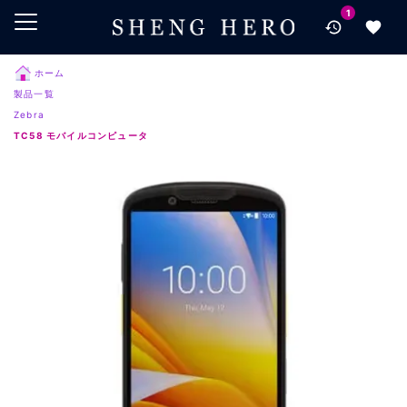
1
メインコンテンツにスキップ
ナビゲーションにスキップ
検索にスキップ
ホーム
製品一覧
フッターにスキップ
Zebra
TC58 モバイルコンピュータ