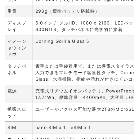
重量
293g（標準バッテリ搭載時）
ディスプ
6.0インチ フルHD、1080 x 2160、LEDバ
レイ
600NITS、タッチパネルに光学的に接着
イメージ
Corning Gorilla Glass 5
ャウィン
ドウ
タッチパ
素手または手袋着用で、または導電スタイラス
ネル
入力できるマルチモード容量性タッチ、Corning Go
Glass、水滴排除、指紋や汚れが付きにくいコ
電源
充電式リチウムイオンバッテリ、PowerPrecisi
17.71Wh、標準容量：4400mAh、大容量：660
拡張スロ
ユーザーがアクセス可能な最大2TBのMicroSD
ット
SIM
nano SIM x 1、eSIM x 1