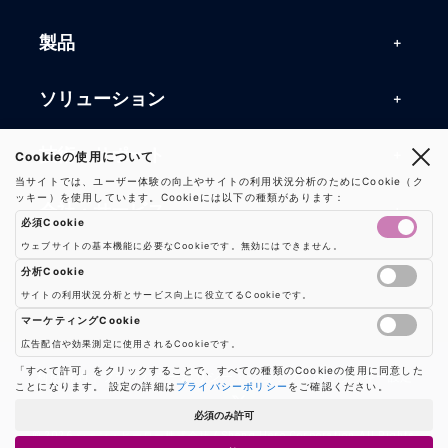
製品
製品一覧
ソリューション
RFIDリーダー
RFIDソリューション
技術・サポート
Cookieの使用について
RFIDチップ・モジュール
当サイトでは、ユーザー体験の向上やサイトの利用状況分析のためにCookie（ク
RFIDとセンサー
ッキー）を使用しています。Cookieには以下の種類があります：
技術記事一覧
RFIDアンテナ
会社・サービス
必須Cookie
マシンビジョン
活用事例
RFIDプリンター
ウェブサイトの基本機能に必要なCookieです。無効にはできません。
会社概要
防爆製品
事業内容
分析Cookie
よくある質問
RFIDタグ
サイトの利用状況分析とサービス向上に役立てるCookieです。
お知らせ
RFIDシールド
Google AnalyticsやGoogle Tag Managerなどの分析ツールのCookieを制御し
事業内容一覧
用語集
ソリューション
マーケティングCookie
プレスリリース
広告配信や効果測定に使用されるCookieです。
機器販売
業界別RFID活用例
バーコードスキャナ
広告配信や効果測定のためのCookieを制御します
「すべて許可」をクリックすることで、すべての種類のCookieの使用に同意した
お問い合わせ
利用規約
|
プライバシーポリシー
|
ショップ案内
|
クッキー設定
ことになります。 設定の詳細は
プライバシーポリシー
をご確認ください。
コンサルティング
保守・メンテナンス
パートナー
必須のみ許可
ハードウェア開発
© 2026 シェン・ヒーロー株式会社 / Sheng Hero Corporation All Rights