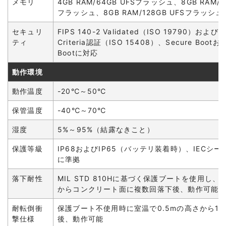
メモリ
4GB RAM/64GB UFSフラッシュ、8GB RAM/6
フラッシュ、8GB RAM/128GB UFSフラッシュ
セキュリ
FIPS 140-2 Validated（ISO 19790）および
ティ
Criteria認証（ISO 15408）、Secure Bootおよ
Bootに対応
動作環境
動作温度
-20℃～50℃
保管温度
-40℃～70℃
湿度
5%～95%（結露なきこと）
保護等級
IP68およびIP65（バッテリ装着時）、IECシ
に準拠
落下耐性
MIL STD 810Hに基づく保護ブートを使用し、1
からコンクリート面に複数回落下後、動作可能
耐転倒衝
保護ブート不使用時に室温で0.5mの高さから1,
撃仕様
後、動作可能