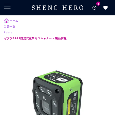
1
メインコンテンツにスキップ
ナビゲーションにスキップ
検索にスキップ
ホーム
製品一覧
フッターにスキップ
Zebra
ゼブラFS42固定式産業用スキャナー - 製品情報