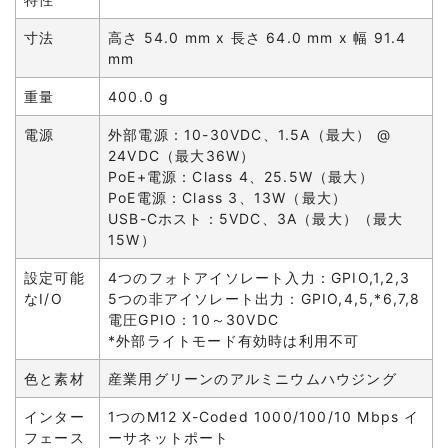
寸法
高さ 54.0 mm x 長さ 64.0 mm x 幅 91.4
mm
重量
400.0 g
電源
外部電源：10-30VDC、1.5A（最大） @
24VDC（最大36W）
PoE+電源：Class 4、25.5W（最大）
PoE電源：Class 3、13W（最大）
USB-Cホスト：5VDC、3A（最大）（最大
15W）
設定可能
4つのフォトアイソレート入力：GPIO,1,2,3
なI/O
5つの非アイソレート出力：GPIO,4,5,*6,7,8
電圧GPIO：10～30VDC
*外部ライトモード有効時は利用不可
色と素材
産業用グリーンのアルミニウムハウジング
インター
1つのM12 X-Coded 1000/100/10 Mbps イ
フェース
ーサネットポート