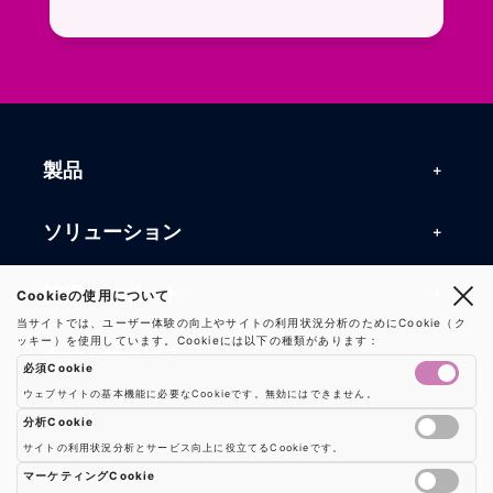
お問い合わせフォームページに移動します。R
よくある質問ページに移動します。一般的なお
製品
製品一覧
ソリューション
RFIDリーダー
RFIDソリューション
技術・サポート
Cookieの使用について
RFIDチップ・モジュール
当サイトでは、ユーザー体験の向上やサイトの利用状況分析のためにCookie（ク
RFIDとセンサー
ッキー）を使用しています。Cookieには以下の種類があります：
技術記事一覧
RFIDアンテナ
会社・サービス
必須Cookie
マシンビジョン
活用事例
RFIDプリンター
ウェブサイトの基本機能に必要なCookieです。無効にはできません。
会社概要
防爆製品
事業内容
分析Cookie
よくある質問
RFIDタグ
サイトの利用状況分析とサービス向上に役立てるCookieです。
お知らせ
RFIDシールド
Google AnalyticsやGoogle Tag Managerなどの分析ツールのCookieを制御し
事業内容一覧
用語集
ソリューション
マーケティングCookie