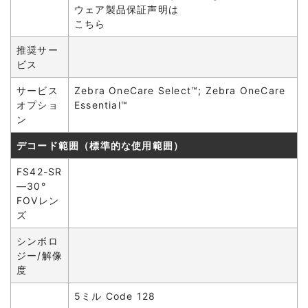
ウェア製品保証声明は
こちら
推奨サー
ビス
サービス
Zebra OneCare Select™; Zebra OneCare
オプショ
Essential™
ン
デコード範囲（標準的な使用範囲）
FS42-SR
—30°
FOVレン
ズ
シンボロ
ジー/解像
度
5ミル Code 128