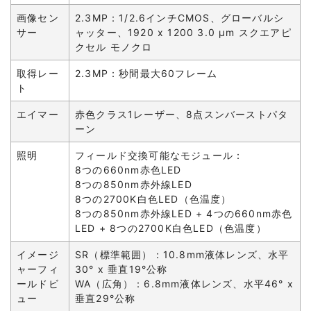
画像セン
2.3MP：1/2.6インチCMOS、グローバルシ
サー
ャッター、1920 x 1200 3.0 µm スクエアピ
クセル モノクロ
取得レー
2.3MP：秒間最大60フレーム
ト
エイマー
赤色クラス1レーザー、8点スンバーストパタ
ーン
照明
フィールド交換可能なモジュール：
8つの660nm赤色LED
8つの850nm赤外線LED
8つの2700K白色LED（色温度）
8つの850nm赤外線LED + 4つの660nm赤色
LED + 8つの2700K白色LED（色温度）
イメージ
SR（標準範囲）：10.8mm液体レンズ、水平
ャーフィ
30° x 垂直19°公称
ールドビ
WA（広角）：6.8mm液体レンズ、水平46° x
ュー
垂直29°公称