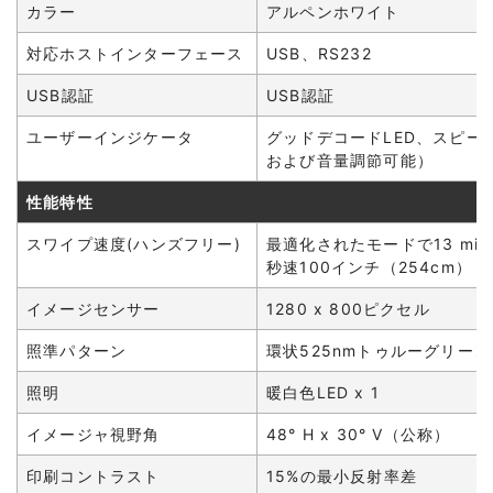
カラー
アルペンホワイト
対応ホストインターフェース
USB、RS232
USB認証
USB認証
ユーザーインジケータ
グッドデコードLED、スピー
および音量調節可能）
性能特性
スワイプ速度(ハンズフリー)
最適化されたモードで13 mil
秒速100インチ（254cm）
イメージセンサー
1280 x 800ピクセル
照準パターン
環状525nmトゥルーグリーン
照明
暖白色LED x 1
イメージャ視野角
48° H x 30° V（公称）
印刷コントラスト
15%の最小反射率差