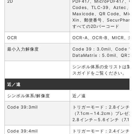
2D
PDF417、MicroPDF417、Co
Codes、TLC-39、Aztec、Da
Maxicode、QR Code、Mic
Xin、郵便番号、SecurPha
すべての2Dバーコード
OCR
OCR-A、OCR-B、MICR、
最小入力解像度
Code 39：3.0mil、Code 1
DataMatrix：5.0mil、QRコ
シンボル体系の全リストは製
スガイドをご覧ください。
近／遠
シンボル体系/解像度
近／遠
Code 39:3mil
トリガーモード：2.8インチ～
（7.1cm～14.2cm）プレ
2.8インチ～5.6インチ（7.1c
Code 39:4mil
トリガーモード：2.4インチ～