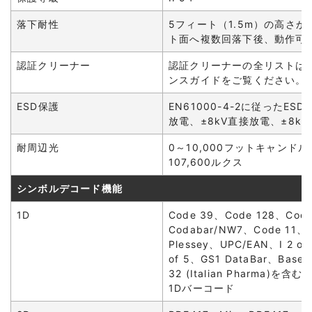
落下耐性
5フィート（1.5m）の高さ
ト面へ複数回落下後、動作可
認証クリーナー
認証クリーナーの全リストは
ンスガイドをご覧ください。
ESD保護
EN61000-4-2に従ったESD
放電、±8kV直接放電、±8k
耐周辺光
0～10,000フットキャンドル
107,600ルクス
シンボルデコード機能
1D
Code 39、Code 128、Cod
Codabar/NW7、Code 11、
Plessey、UPC/EAN、I 2 of
of 5、GS1 DataBar、Base
32 (Italian Pharma)
1Dバーコード