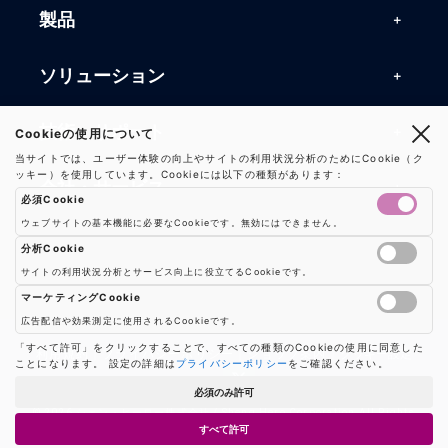
製品
製品一覧
ソリューション
RFIDリーダー
RFIDソリューション
技術・サポート
Cookieの使用について
RFIDチップ・モジュール
当サイトでは、ユーザー体験の向上やサイトの利用状況分析のためにCookie（ク
RFIDとセンサー
ッキー）を使用しています。Cookieには以下の種類があります：
技術記事一覧
RFIDアンテナ
会社・サービス
必須Cookie
マシンビジョン
活用事例
RFIDプリンター
ウェブサイトの基本機能に必要なCookieです。無効にはできません。
会社概要
防爆製品
事業内容
分析Cookie
よくある質問
RFIDタグ
サイトの利用状況分析とサービス向上に役立てるCookieです。
お知らせ
RFIDシールド
Google AnalyticsやGoogle Tag Managerなどの分析ツールのCookieを制御し
事業内容一覧
用語集
ソリューション
マーケティングCookie
プレスリリース
広告配信や効果測定に使用されるCookieです。
機器販売
業界別RFID活用例
バーコードスキャナ
広告配信や効果測定のためのCookieを制御します
「すべて許可」をクリックすることで、すべての種類のCookieの使用に同意した
お問い合わせ
利用規約
|
プライバシーポリシー
|
ショップ案内
|
クッキー設定
ことになります。 設定の詳細は
プライバシーポリシー
をご確認ください。
コンサルティング
保守・メンテナンス
パートナー
必須のみ許可
ハードウェア開発
© 2026 シェン・ヒーロー株式会社 / Sheng Hero Corporation All Rights
すべて許可
Reserved.
ソフトウェア開発