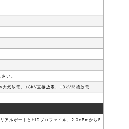
ださい。
15kV大気放電、±8kV直接放電、±8kV間接放電
10.0m)、シリアルポートとHIDプロファイル、2.0dBmから8