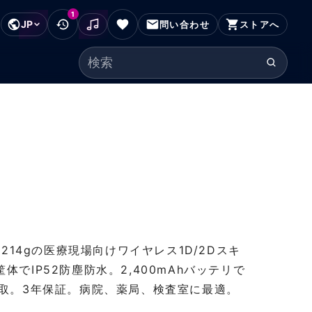
1
JP
フッターにスキップ
問い合わせ
ストアへ
検索ワード
mm・214gの医療現場向けワイヤレス1D/2Dスキ
応筐体でIP52防塵防水。2,400mAhバッテリで
読取。3年保証。病院、薬局、検査室に最適。