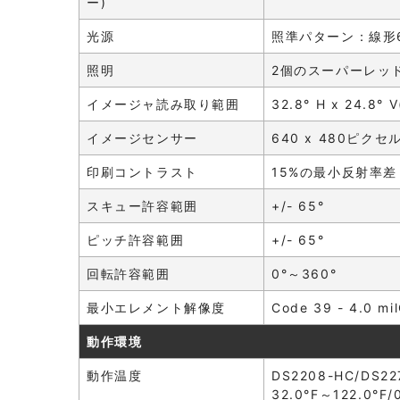
ー)
光源
照準パターン：線形6
照明
2個のスーパーレッドL
イメージャ読み取り範囲
32.8° H x 24.8° 
イメージセンサー
640 x 480ピクセ
印刷コントラスト
15%の最小反射率差
スキュー許容範囲
+/- 65°
ピッチ許容範囲
+/- 65°
回転許容範囲
0°～360°
最小エレメント解像度
Code 39 - 4.0 mi
動作環境
動作温度
DS2208-HC/DS
32.0°F～122.0°F