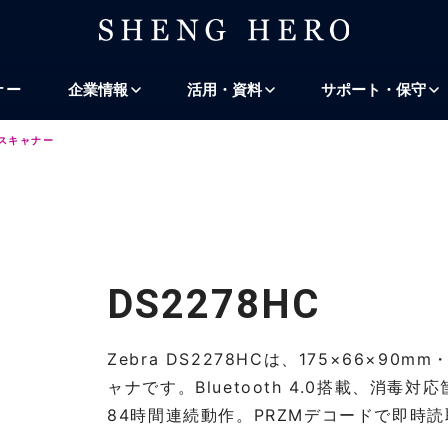
プ
ナビゲーションにスキップ
検索にスキップ
ナー
企業情報
活用・資料
サポート・保守
ドスキャナー
DS2278HC
Zebra DS2278HCは、175×66×90
ャナです。Bluetooth 4.0搭載、消毒対
84時間連続動作。PRZMデコードで即時