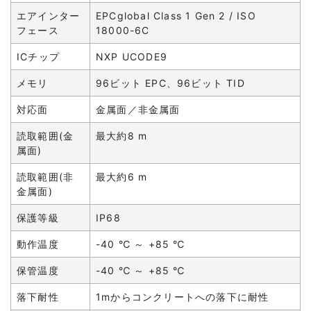
エアインター
EPCglobal Class 1 Gen 2 / ISO
フェース
18000-6C
ICチップ
NXP UCODE9
メモリ
96ビット EPC、96ビット TID
対応面
金属面／非金属面
読取範囲(金
最大約8 m
属面)
読取範囲(非
最大約6 m
金属面)
保護等級
IP68
動作温度
-40 ℃ ～ +85 ℃
保管温度
-40 ℃ ～ +85 ℃
落下耐性
1mからコンクリートへの落下に耐性