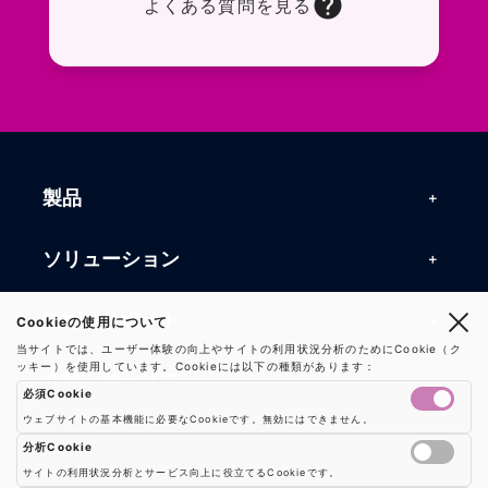
よくある質問を見る
お問い合わせフォームページに移動します。R
よくある質問ページに移動します。一般的なお
製品
製品一覧
ソリューション
RFIDリーダー
RFIDソリューション
技術・サポート
Cookieの使用について
RFIDチップ・モジュール
当サイトでは、ユーザー体験の向上やサイトの利用状況分析のためにCookie（ク
RFIDとセンサー
ッキー）を使用しています。Cookieには以下の種類があります：
技術記事一覧
RFIDアンテナ
会社・サービス
必須Cookie
マシンビジョン
活用事例
RFIDプリンター
ウェブサイトの基本機能に必要なCookieです。無効にはできません。
会社概要
防爆製品
事業内容
分析Cookie
よくある質問
RFIDタグ
サイトの利用状況分析とサービス向上に役立てるCookieです。
お知らせ
RFIDシールド