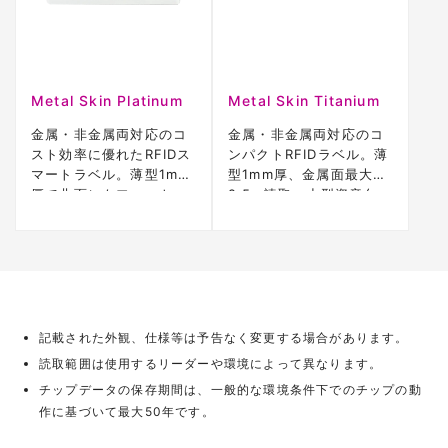
Metal Skin Platinum
Metal Skin Titanium
金属・非金属両対応のコ
金属・非金属両対応のコ
スト効率に優れたRFIDス
ンパクトRFIDラベル。薄
マートラベル。薄型1mm
型1mm厚、金属面最大
厚で曲面にもフィット。
2.5m読取。小型資産向
金属面で最大5mの読取距
け。
離。
記載された外観、仕様等は予告なく変更する場合があります。
読取範囲は使用するリーダーや環境によって異なります。
チップデータの保存期間は、一般的な環境条件下でのチップの動
作に基づいて最大50年です。