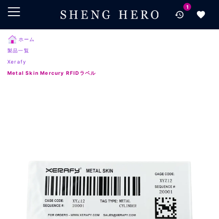
1
メインコンテンツにスキップ
ナビゲーションにスキップ
検索にスキップ
ホーム
製品一覧
フッターにスキップ
Xerafy
Metal Skin Mercury RFIDラベル