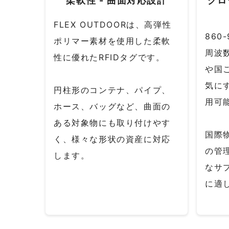
柔軟性 - 曲面対応設計
グロ
FLEX OUTDOORは、高弾性
860
ポリマー素材を使用した柔軟
周波
性に優れたRFIDタグです。
や国
気に
円柱形のコンテナ、パイプ、
用可
ホース、バッグなど、曲面の
ある対象物にも取り付けやす
国際
く、様々な形状の資産に対応
の管
します。
なサ
に適