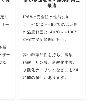
面で優
高い耐環境性 - 屋外利用に
最適
固定リ
IP68の完全防水性能に加
ィリー
え、-40℃～+85℃の広い動
。
作温度範囲と-40℃～+100℃
の保存温度範囲に対応。
を搭載
ーザー
高い耐薬品性を持ち、硫酸、
様な
硝酸、リン酸、過酸化水素、
水酸化ナトリウムなどにも24
時間の耐性があります。