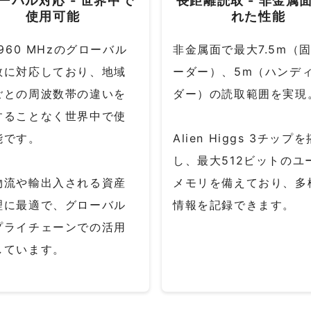
ーバル対応 - 世界中で
長距離読取 - 非金属
使用可能
れた性能
-960 MHzのグローバル
非金属面で最大7.5m（
数に対応しており、地域
ーダー）、5m（ハンデ
ごとの周波数帯の違いを
ダー）の読取範囲を実現
することなく世界中で使
能です。
Alien Higgs 3チップ
し、最大512ビットのユ
物流や輸出入される資産
メモリを備えており、多
理に最適で、グローバル
情報を記録できます。
プライチェーンでの活用
しています。