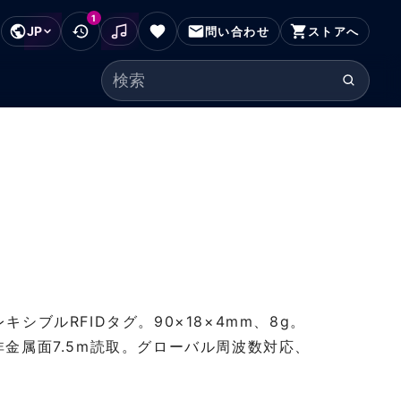
1
JP
フッターにスキップ
問い合わせ
ストアへ
検索ワード
フレキシブルRFIDタグ。90×18×4mm、8g。
モリ。非金属面7.5m読取。グローバル周波数対応、