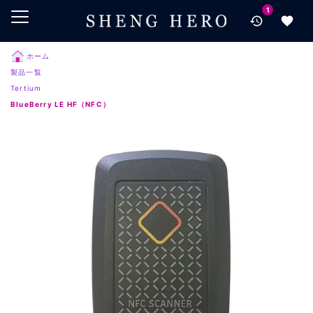
1
メインコンテンツにスキップ
ナビゲーションにスキップ
検索にスキップ
ホーム
製品一覧
フッターにスキップ
Tertium
BlueBerry LE HF（NFC）