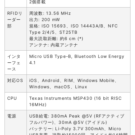
2個搭載
RFIDリ
周波数: 13.56 MHz
ーダー
出力: 200 mW
部
規格: ISO 15693、ISO 14443A/B、NFC
Type 2/4/5、ST25TB
最大読取距離: 約6 cm (*)
アンテナ: 内蔵アンテナ
インタ
Micro USB Type-B, Bluetooth Low Energy
ーフェ
4.1
ース
対応OS
iOS、Android、RIM、Windows Mobile、
Windows、macOS、Linux
CPU
Texas Instruments MSP430 (16 bit RISC
16MHz)
電源
USB給電: 380mA Peak @5V (RFアクティブ
フルパワー)、30mA @5V (アイドル)
バッテリー: Li-Poly 3.7V 300mAh、Micro
USB充電、読取約15000回、アイドル約14時間