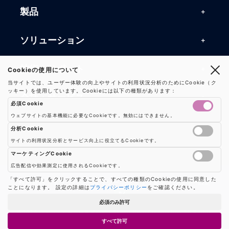
製品
製品一覧
ソリューション
RFIDリーダー
RFIDソリューション
技術・サポート
Cookieの使用について
RFIDチップ・モジュール
当サイトでは、ユーザー体験の向上やサイトの利用状況分析のためにCookie（ク
RFIDとセンサー
ッキー）を使用しています。Cookieには以下の種類があります：
技術記事一覧
RFIDアンテナ
会社・サービス
必須Cookie
マシンビジョン
活用事例
RFIDプリンター
ウェブサイトの基本機能に必要なCookieです。無効にはできません。
会社概要
防爆製品
事業内容
分析Cookie
よくある質問
RFIDタグ
サイトの利用状況分析とサービス向上に役立てるCookieです。
お知らせ
RFIDシールド
Google AnalyticsやGoogle Tag Managerなどの分析ツールのCookieを制御し
事業内容一覧
用語集
ソリューション
マーケティングCookie
プレスリリース
広告配信や効果測定に使用されるCookieです。
機器販売
業界別RFID活用例
バーコードスキャナ
広告配信や効果測定のためのCookieを制御します
「すべて許可」をクリックすることで、すべての種類のCookieの使用に同意した
お問い合わせ
利用規約
|
プライバシーポリシー
|
ショップ案内
|
クッキー設定
ことになります。 設定の詳細は
プライバシーポリシー
をご確認ください。
コンサルティング
保守・メンテナンス
パートナー
必須のみ許可
ハードウェア開発
© 2026 シェン・ヒーロー株式会社 / Sheng Hero Corporation All Rights
すべて許可
Reserved.