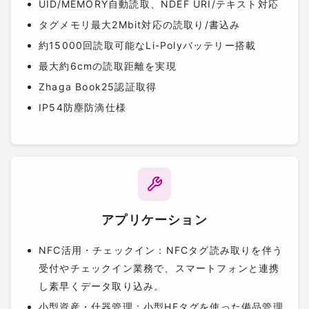
UID/MEMORY自動読取、NDEF URI/テキスト対応
タグメモリ最大2Mbit対応の読取り/書込み
約15000回読取可能なLi-Polyバッテリー搭載
最大約6cmの読取距離を実現
Zhaga Book25認証取得
IP54防塵防滴仕様
アプリケーション
NFC活用・チェックイン：NFCタグ読み取りを伴う
受付やチェックイン業務で、スマートフォンと連携
し素早くデータ取り込み。
小型資産・什器管理：小型HFタグを使った備品管理