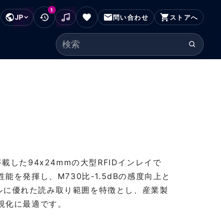
1
JP
フッターにスキップ
問い合わせ
ストアへ
検索ワード
ICを搭載した94x24mmの大型RFIDインレイで
を発揮し、M730比-1.5dBの感度向上と
ーバルに優れた読み取り範囲を特徴とし、産業製
視化に最適です。