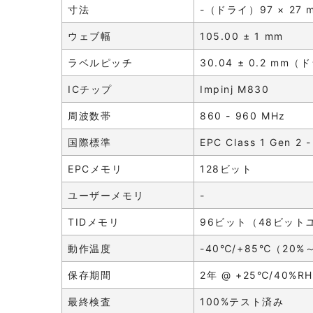
寸法
-（ドライ）97 × 2
ウェブ幅
105.00 ± 1 mm
ラベルピッチ
30.04 ± 0.2 m
ICチップ
Impinj M830
周波数帯
860 - 960 MHz
国際標準
EPC Class 1 Gen 2 
EPCメモリ
128ビット
ユーザーメモリ
-
TIDメモリ
96ビット（48ビット
動作温度
-40℃/+85℃（20%
保存期間
2年 @ +25℃/40%RH
最終検査
100%テスト済み