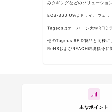
みタギングなどのソリューショ
EOS-360 U9はドライ、ウ
Tageosはオーバーン大学RF
他のTageos RFID製品と同様に
RoHSおよびREACH環境指
主なポイント