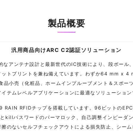
製品概要
汎用商品向けARC C2認証ソリューション
、先進的なアンテナ設計と最新世代のIC技術により、段ボー
トプリントを兼ね備えています。わずか64 mm x 4 
非食品小売（化粧品、ホームインプルーブメント＆スポー
アイテムレベルアプリケーションに最適なソリューション
DE 9 RAIN RFIDチップを搭載しています。96ビットの
EPCとkillパスワードのパーマロック、自己調整インピー
摩擦のないセルフチェックアウトによる損失防止、シーム