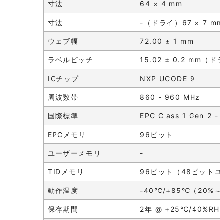
寸法
64 × 4 mm
寸法
-（ドライ）67 × 7
ウェブ幅
72.00 ± 1 mm
ラベルピッチ
15.02 ± 0.2 m
ICチップ
NXP UCODE 9
周波数帯
860 - 960 MHz
国際標準
EPC Class 1 Gen 2 
EPCメモリ
96ビット
ユーザーメモリ
-
TIDメモリ
96ビット（48ビット
動作温度
-40℃/+85℃（20%
保存期間
2年 @ +25℃/40%RH