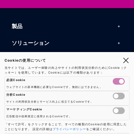
製品
製品一覧
ソリューション
RFIDリーダー
RFIDソリューション
技術・サポート
Cookieの使用について
RFIDチップ・モジュール
当サイトでは、ユーザー体験の向上やサイトの利用状況分析のためにCookie（ク
RFIDとセンサー
ッキー）を使用しています。Cookieには以下の種類があります：
技術記事一覧
RFIDアンテナ
会社・サービス
必須Cookie
マシンビジョン
活用事例
RFIDプリンター
ウェブサイトの基本機能に必要なCookieです。無効にはできません。
会社概要
防爆製品
事業内容
分析Cookie
よくある質問
RFIDタグ
サイトの利用状況分析とサービス向上に役立てるCookieです。
お知らせ
RFIDシールド
Google AnalyticsやGoogle Tag Managerなどの分析ツールのCookieを制御し
事業内容一覧
用語集
ソリューション
マーケティングCookie
プレスリリース
広告配信や効果測定に使用されるCookieです。
機器販売
業界別RFID活用例
バーコードスキャナ
広告配信や効果測定のためのCookieを制御します
「すべて許可」をクリックすることで、すべての種類のCookieの使用に同意した
お問い合わせ
利用規約
|
プライバシーポリシー
|
ショップ案内
|
クッキー設定
ことになります。 設定の詳細は
プライバシーポリシー
をご確認ください。
コンサルティング
保守・メンテナンス