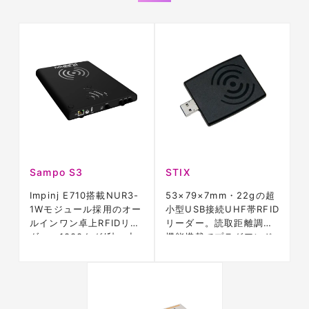
Sampo S3
STIX
Impinj E710搭載NUR3-
53×79×7mm・22gの超
1Wモジュール採用のオー
小型USB接続UHF帯RFID
ルインワン卓上RFIDリー
リーダー。読取距離調節
ダー。1000タグ/秒、小
機能搭載でプラグアンド
売POS向け
プレイ対応