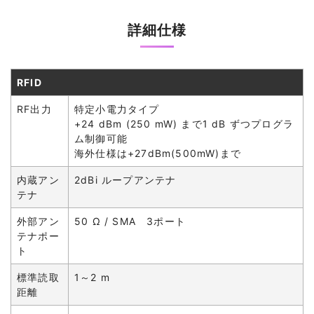
詳細仕様
RFID
RF出力
特定小電力タイプ
+24 dBm (250 mW) まで1 dB ずつプログラ
ム制御可能
海外仕様は+27dBm(500mW)まで
内蔵アン
2dBi ループアンテナ
テナ
外部アン
50 Ω / SMA 3ポート
テナポー
ト
標準読取
1～2 m
距離