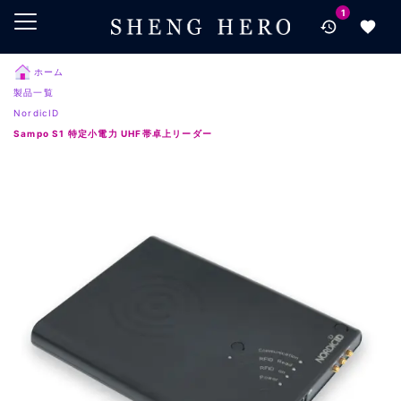
1
メインコンテンツにスキップ
ナビゲーションにスキップ
検索にスキップ
ホーム
製品一覧
フッターにスキップ
NordicID
Sampo S1 特定小電力 UHF帯卓上リーダー