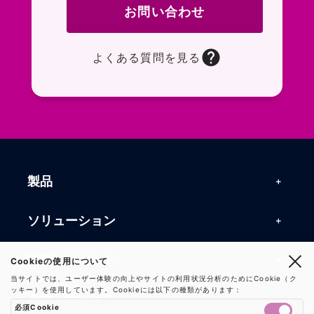
お問い合わせ
よくある質問を見る
お問い合わせフォームページに移動します。R
よくある質問ページに移動します。一般的なお
製品
製品一覧
ソリューション
RFIDリーダー
RFIDソリューション
技術・サポート
Cookieの使用について
RFIDチップ・モジュール
当サイトでは、ユーザー体験の向上やサイトの利用状況分析のためにCookie（ク
RFIDとセンサー
ッキー）を使用しています。Cookieには以下の種類があります：
技術記事一覧
RFIDアンテナ
会社・サービス
必須Cookie
マシンビジョン