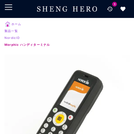
1
メインコンテンツにスキップ
ナビゲーションにスキップ
検索にスキップ
ホーム
製品一覧
フッターにスキップ
NordicID
Morphic ハンディターミナル