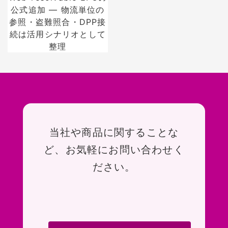
公式追加 — 物流単位の
参照・盗難照合・DPP接
続は活用シナリオとして
整理
お問い合わせ
当社や商品に関することな
ど、お気軽にお問い合わせく
ださい。