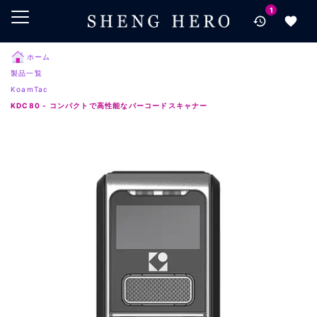
1
メインコンテンツにスキップ
ナビゲーションにスキップ
検索にスキップ
ホーム
製品一覧
フッターにスキップ
KoamTac
KDC80 - コンパクトで高性能なバーコードスキャナー