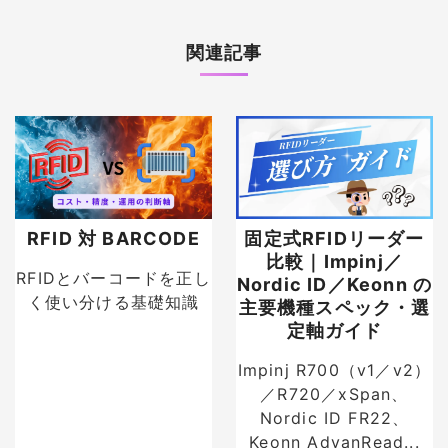
関連記事
RFID 対 BARCODE
固定式RFIDリーダー
比較｜Impinj／
RFIDとバーコードを正し
Nordic ID／Keonn の
く使い分ける基礎知識
主要機種スペック・選
定軸ガイド
Impinj R700（v1／v2）
／R720／xSpan、
Nordic ID FR22、
Keonn AdvanRead...