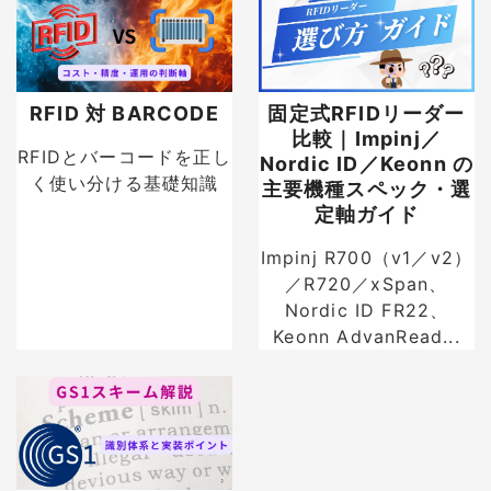
RFID 対 BARCODE
固定式RFIDリーダー
比較｜Impinj／
RFIDとバーコードを正し
Nordic ID／Keonn の
く使い分ける基礎知識
主要機種スペック・選
定軸ガイド
Impinj R700（v1／v2）
／R720／xSpan、
Nordic ID FR22、
Keonn AdvanRead...