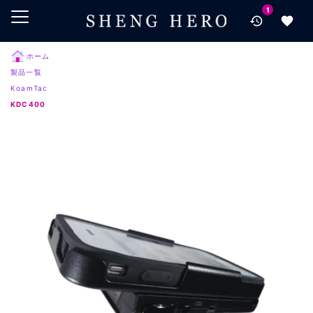
1
メインコンテンツにスキップ
ナビゲーションにスキップ
検索にスキップ
ホーム
製品一覧
フッターにスキップ
KoamTac
KDC400