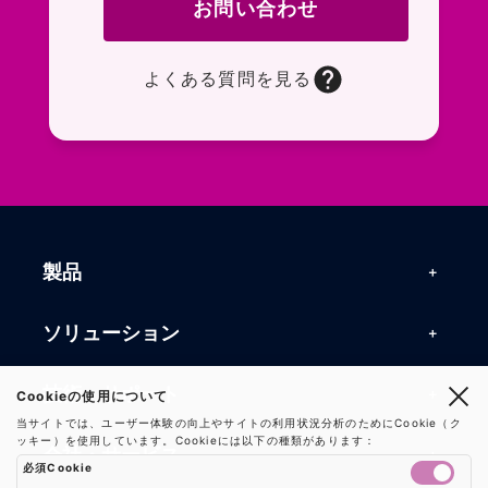
お問い合わせ
よくある質問を見る
お問い合わせフォームページに移動します。R
よくある質問ページに移動します。一般的なお
製品
製品一覧
ソリューション
RFIDリーダー
RFIDソリューション
技術・サポート
Cookieの使用について
RFIDチップ・モジュール
当サイトでは、ユーザー体験の向上やサイトの利用状況分析のためにCookie（ク
RFIDとセンサー
ッキー）を使用しています。Cookieには以下の種類があります：
技術記事一覧
RFIDアンテナ
会社・サービス
必須Cookie
マシンビジョン