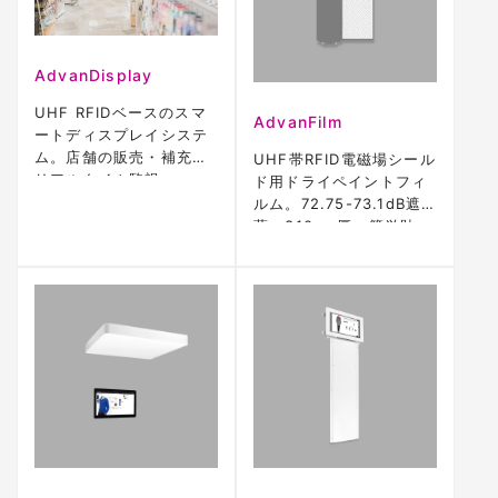
AdvanDisplay
UHF RFIDベースのスマ
AdvanFilm
ートディスプレイシステ
ム。店舗の販売・補充を
UHF帯RFID電磁場シール
リアルタイム監視。
ド用ドライペイントフィ
WiFi/3G対応。
ルム。72.75-73.1dB遮
蔽、310μm厚。簡単貼
付。