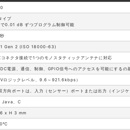
00
タイプ
mまで0.01 dB ずつプログラム制御可能
 秒
 1 Gen 2 (ISO 18000-63)
MCXコネクタ接続で1つのモノスタティックアンテナに対応
F、DC電源、通信、制御、GPIO信号へのアクセスを可能にする
3Vロジックレベル、9.6～921.6kbps）
3V双方向ポートは、入力（センサー）ポートまたは出力（インジ
、Java、C
26 x H 3 mm
60℃