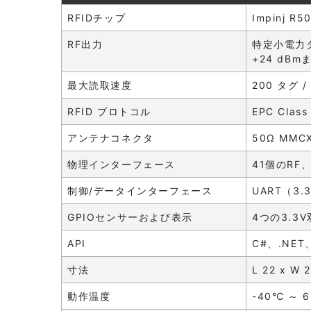
RFIDチップ
Impinj R5
RF出力
特定小電力
+24 dB
最大読取速度
200 タグ /
RFID プロトコル
EPC Class
アンテナコネクタ
50Ω M
物理インターフェース
41個のR
制御/データインターフェース
UART（3.
GPIOセンサーおよび表示
4つの3.
API
C#、.NET
寸法
L 22 x W 
動作温度
-40℃ ～ 