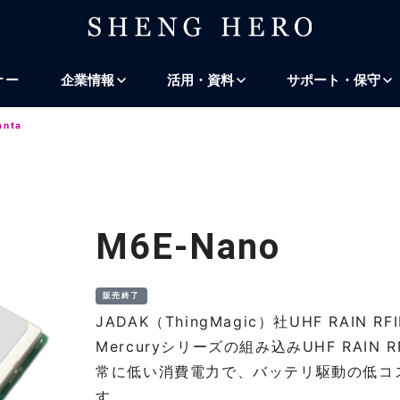
プ
ナビゲーションにスキップ
検索にスキップ
ナー
企業情報
活用・資料
サポート・保守
anta
M6E-Nano
販売終了
JADAK（ThingMagic）社UHF RAIN
Mercuryシリーズの組み込みUHF RAI
常に低い消費電力で、バッテリ駆動の低コ
す。