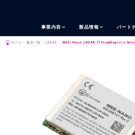
メインコンテンツにスキッ
事業内容
製品情報
パート
ホーム
製品一覧
JADAK
M6E-Nano JADAK (ThingMagic) a Nov