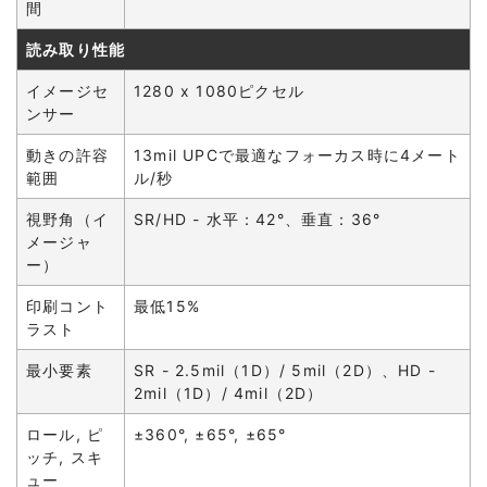
間
読み取り性能
イメージセ
1280 x 1080ピクセル
ンサー
動きの許容
13mil UPCで最適なフォーカス時に4メート
範囲
ル/秒
視野角（イ
SR/HD - 水平：42°、垂直：36°
メージャ
ー）
印刷コント
最低15%
ラスト
最小要素
SR - 2.5mil（1D）/ 5mil（2D）、HD -
2mil（1D）/ 4mil（2D）
ロール, ピ
±360°, ±65°, ±65°
ッチ, スキ
ュー