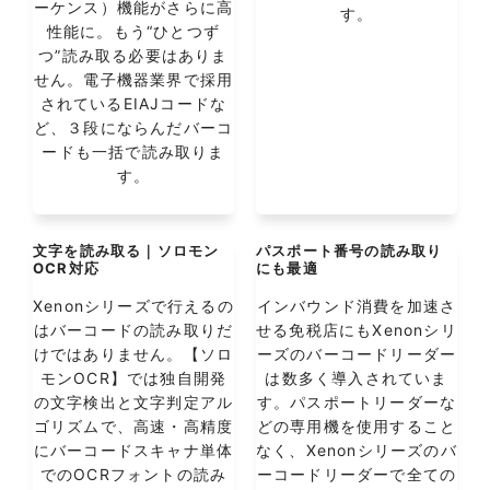
ーケンス）機能がさらに高
す。
性能に。もう“ひとつず
つ”読み取る必要はありま
せん。電子機器業界で採用
されているEIAJコードな
ど、３段にならんだバーコ
ードも一括で読み取りま
す。
文字を読み取る｜ソロモン
パスポート番号の読み取り
OCR対応
にも最適
Xenonシリーズで行えるの
インバウンド消費を加速さ
はバーコードの読み取りだ
せる免税店にもXenonシリ
けではありません。【ソロ
ーズのバーコードリーダー
モンOCR】では独自開発
は数多く導入されていま
の文字検出と文字判定アル
す。パスポートリーダーな
ゴリズムで、高速・高精度
どの専用機を使用すること
にバーコードスキャナ単体
なく、Xenonシリーズのバ
でのOCRフォントの読み
ーコードリーダーで全ての