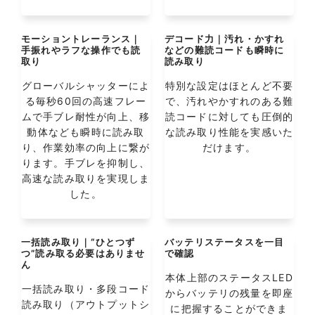
モーショントレーランス｜
デコード力｜汚れ・かすれ
手振れやラフな操作でも読
などの難読コードも瞬時に
取り
読み取り
グローバルシャッターによ
特別な設定はほとんど不要
る毎秒60回の高速フレー
で、汚れやかすれのある難
ムで手ブレ耐性が向上、移
読コードに対しても圧倒的
動体なども瞬時に読み取
な読み取り性能を実感いた
り、作業効率の向上に繋が
だけます。
ります。手ブレを抑制し、
高速な読み取りを実現しま
した。
一括読み取り｜“ひとつず
バッテリステータスを一目
つ”読み取る必要はありませ
で確認
ん
本体上部のステータスLED
一括読み取り・多段コード
からバッテリの残量を即座
読み取り（アウトプットシ
に把握することができま