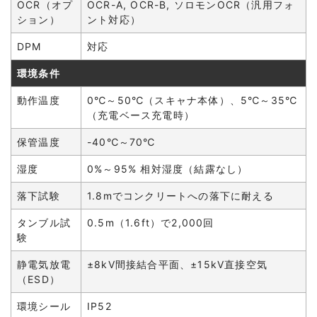
OCR（オプ
OCR-A, OCR-B, ソロモンOCR（汎用フォ
ション）
ント対応）
DPM
対応
環境条件
動作温度
0℃～50℃（スキャナ本体）、5℃～35℃
（充電ベース充電時）
保管温度
-40℃～70℃
湿度
0%～95% 相対湿度（結露なし）
落下試験
1.8mでコンクリートへの落下に耐える
タンブル試
0.5m（1.6ft）で2,000回
験
静電気放電
±8kV間接結合平面、±15kV直接空気
（ESD）
環境シール
IP52