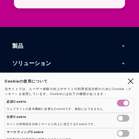
お問い合わせフォームページに移動します。R
よくある質問ページに移動します。一般的なお
製品
製品一覧
ソリューション
RFIDリーダー
RFIDソリューション
技術・サポート
Cookieの使用について
RFIDチップ・モジュール
当サイトでは、ユーザー体験の向上やサイトの利用状況分析のためにCookie（ク
RFIDとセンサー
ッキー）を使用しています。Cookieには以下の種類があります：
技術記事一覧
RFIDアンテナ
会社・サービス
必須Cookie
マシンビジョン
活用事例
RFIDプリンター
ウェブサイトの基本機能に必要なCookieです。無効にはできません。
会社概要
防爆製品
事業内容
分析Cookie
よくある質問
RFIDタグ
サイトの利用状況分析とサービス向上に役立てるCookieです。
お知らせ
RFIDシールド
Google AnalyticsやGoogle Tag Managerなどの分析ツールのCookieを制御し
事業内容一覧
用語集
ソリューション
マーケティングCookie
プレスリリース