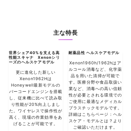
主な特長
世界シェア40%を支える高
耐薬品性 ヘルスケアモデル
性能スキャナ Xenonシリ
ーズのヘルスケアモデル
Xenon1960h/1962hはア
ルコール消毒など、化学薬
更に進化した新しい
品を用いた清掃が可能で
Xenon1962Hは
す。医療分野や食品取扱い
Honeywell最新モデルの
業など、消毒への高い信頼
バーコードエンジンを搭載
性が必要とされる環境での
し、従来機に比べて読み取
ご使用に最適なメディカル
り性能が20%向上しまし
プラスチックモデルです。
た。ワイヤレスで操作性が
詳細はこちらページ：ヘル
高く、現場の作業効率をあ
スケア・モデルとは？より
げることが可能です。
ご確認いただけます。