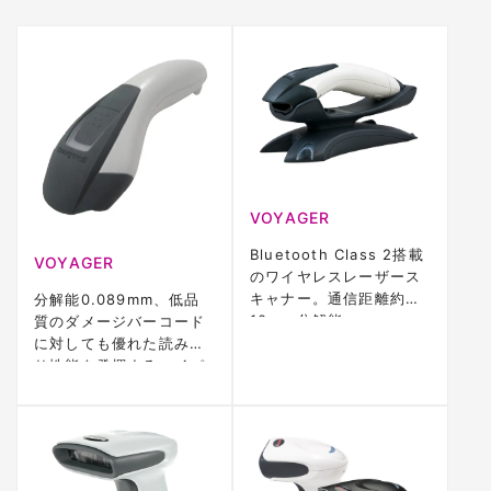
VOYAGER
Bluetooth Class 2搭載
VOYAGER
のワイヤレスレーザース
キャナー。通信距離約
分解能0.089mm、低品
10m、分解能
質のダメージバーコード
0.089mm、CodeGate
に対しても優れた読み取
機能対応。IP42、3年保
り性能を発揮するハイパ
証
フォーマンス ハンドレー
ザースキャナー