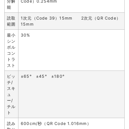
分解
Code）0.254mm
能
読取
1次元（Code 39）15mm 2次元（QR Code）
範囲
15mm
最小
30%
シン
ボル
コン
トラ
スト
ピッ
±65° ±45° ±180°
チ/
スキ
ュ
ー/
チル
ト
読み
600cm/秒（QR Code 1.016mm）