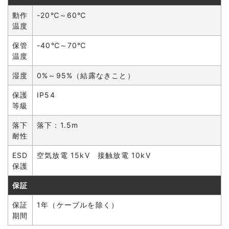
動作
-20℃～60℃
温度
保管
-40℃～70℃
温度
湿度
0%～95%（結露なきこと）
保護
IP54
等級
落下
落下：1.5m
耐性
ESD
空気放電 15kV 接触放電 10kV
保護
保証
保証
1年（ケーブルを除く）
期間