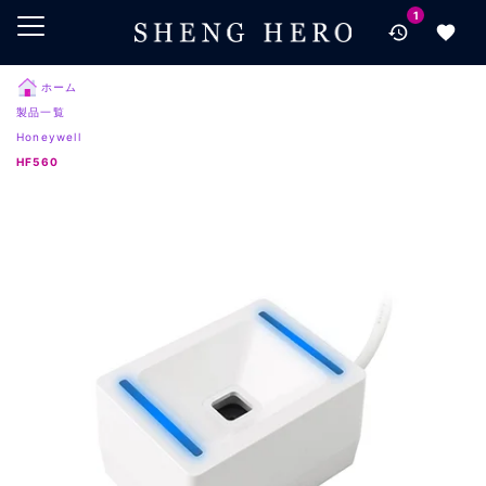
1
メインコンテンツにスキップ
ナビゲーションにスキップ
検索にスキップ
ホーム
製品一覧
フッターにスキップ
Honeywell
HF560