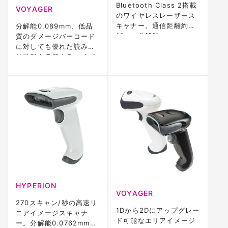
Bluetooth Class 2搭載
VOYAGER
のワイヤレスレーザース
キャナー。通信距離約
分解能0.089mm、低品
10m、分解能
質のダメージバーコード
0.089mm、CodeGate
に対しても優れた読み取
機能対応。IP42、3年保
り性能を発揮するハイパ
証
フォーマンス ハンドレー
ザースキャナー
HYPERION
VOYAGER
270スキャン/秒の高速リ
1Dから2Dにアップグレー
ニアイメージスキャナ
ド可能なエリアイメージ
ー。分解能0.0762mm、