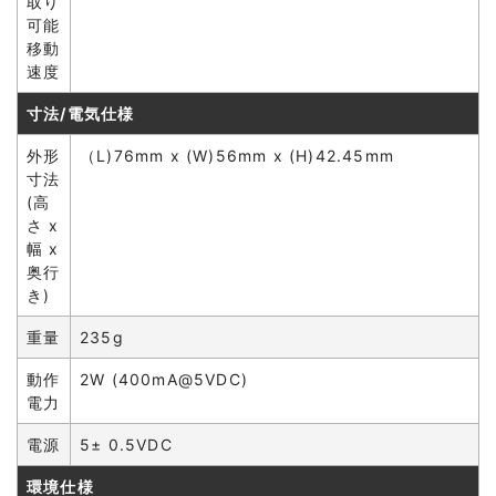
取り
可能
移動
速度
寸法/電気仕様
外形
（L)76mm x (W)56mm x (H)42.45mm
寸法
(高
さ x
幅 x
奥行
き)
重量
235g
動作
2W (400mA@5VDC)
電力
電源
5± 0.5VDC
環境仕様