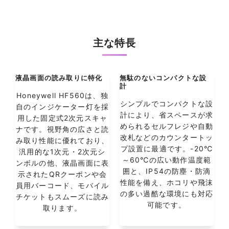
主な特長
液晶画面の読み取りに特化
無駄のないコンパクトな設
計
Honeywell HF560は、独
シンプルでコンパクトな設
自のインジケーター灯を採
計により、省スペースが求
用した固定式2次元スキャ
められるセルフレジや自動
ナです。視野角の広さと読
改札などのカウンタートッ
み取り性能に優れており、
プ設置に最適です。-20℃
汎用的な1次元・2次元シ
～60℃の広い動作温度範
ンボルの他、液晶画面に表
囲と、IP54の防塵・防滴
示されたQRクーポンや会
性能を備え、ホコリや飛沫
員用バーコード、モバイル
の多い過酷な環境にも対応
チケットもスムーズに読み
可能です。
取ります。