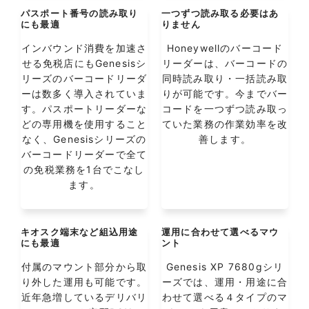
パスポート番号の読み取り
一つずつ読み取る必要はあ
にも最適
りません
インバウンド消費を加速さ
Honeywellのバーコード
せる免税店にもGenesisシ
リーダーは、バーコードの
リーズのバーコードリーダ
同時読み取り・一括読み取
ーは数多く導入されていま
りが可能です。今までバー
す。パスポートリーダーな
コードを一つずつ読み取っ
どの専用機を使用すること
ていた業務の作業効率を改
なく、Genesisシリーズの
善します。
バーコードリーダーで全て
の免税業務を1台でこなし
ます。
キオスク端末など組込用途
運用に合わせて選べるマウ
にも最適
ント
付属のマウント部分から取
Genesis XP 7680gシリ
り外した運用も可能です。
ーズでは、運用・用途に合
近年急増しているデリバリ
わせて選べる４タイプのマ