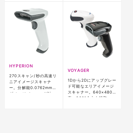
ザースキャナー
HYPERION
VOYAGER
270スキャン/秒の高速リ
1Dから2Dにアップグレー
ニアイメージスキャナ
ド可能なエリアイメージ
ー。分解能0.0762mm、
スキャナー。640×480画
ダメージバーコード対
素、360°全方向読取。
応。1.5m落下50回耐性、
IP40、5年保証
5年保証