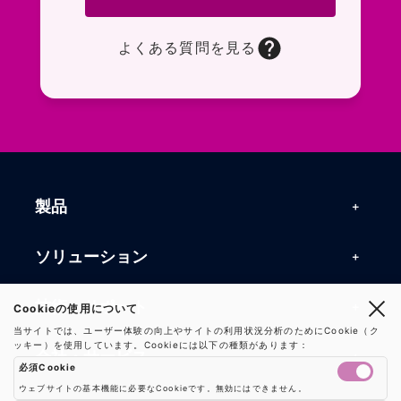
よくある質問を見る
お問い合わせフォームページに移動します。R
よくある質問ページに移動します。一般的なお
製品
製品一覧
ソリューション
RFIDリーダー
RFIDソリューション
技術・サポート
Cookieの使用について
RFIDチップ・モジュール
当サイトでは、ユーザー体験の向上やサイトの利用状況分析のためにCookie（ク
RFIDとセンサー
ッキー）を使用しています。Cookieには以下の種類があります：
技術記事一覧
RFIDアンテナ
会社・サービス
必須Cookie
マシンビジョン
活用事例
RFIDプリンター
ウェブサイトの基本機能に必要なCookieです。無効にはできません。