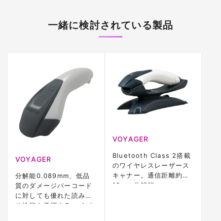
一緒に検討されている製品
VOYAGER
Bluetooth Class 2搭載
VOYAGER
のワイヤレスレーザース
キャナー。通信距離約
分解能0.089mm、低品
10m、分解能
質のダメージバーコード
0.089mm、CodeGate
に対しても優れた読み取
機能対応。IP42、3年保
り性能を発揮するハイパ
証
フォーマンス ハンドレー