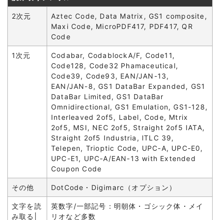
2次元
Aztec Code, Data Matrix, GS1 composite,
Maxi Code, MicroPDF417, PDF417, QR
Code
1次元
Codabar, CodablockA/F, Code11,
Code128, Code32 Phamaceutical,
Code39, Code93, EAN/JAN-13,
EAN/JAN-8, GS1 DataBar Expanded, GS1
DataBar Limited, GS1 DataBar
Omnidirectional, GS1 Emulation, GS1-128,
Interleaved 2of5, Label, Code, Mtrix
2of5, MSI, NEC 2of5, Straight 2of5 IATA,
Straight 2of5 Industria, lTLC 39,
Telepen, Trioptic Code, UPC-A, UPC-E0,
UPC-E1, UPC-A/EAN-13 with Extended
Coupon Code
その他
DotCode・Digimarc（オプション）
文字を読
英数字/一部記号：明朝体・ゴシック体・メイ
み取る|
リオなど多数