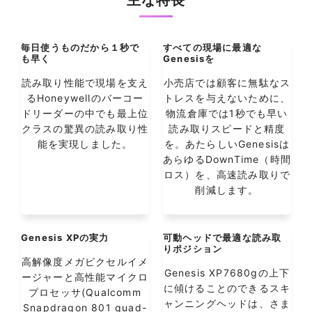
主な特長
毎日使うものだから１秒で
すべての現場に最適な
も早く
Genesisを
読み取り性能で現場を支え
小売店では顧客に無駄なス
るHoneywellのバーコー
トレスを与えないために、
ドリーダーの中でも最上位
物流倉庫では1秒でも早い
クラスの驚異の読み取り性
読み取りスピードと精度
能を実現しました。
を。あたらしいGenesisは
あらゆるDownTime（時間
ロス）を、高速読み取りで
削減します。
Genesis XPの実力
可動ヘッドで最適な読み取
りポジション
高解像度メガピクセルイメ
Genesis XP7680gの上下
ージャーと高性能マイクロ
に傾けることのできるスキ
プロセッサ(Qualcomm
ャンニングヘッドは、さま
Snapdragon 801 quad-