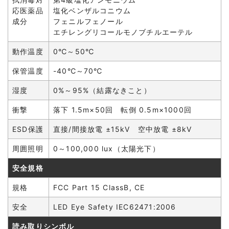
応医薬品
塩化ベンザルコニウム
成分
フェニルフェノール
エチレングリコールモノブチルエーテル
動作温度
0℃～50℃
保管温度
-40℃～70℃
湿度
0%～95%（結露なきこと）
衝撃
落下 1.5m×50回 転倒 0.5m×1000回
ESD保護
直接/間接放電 ±15kV 空中放電 ±8kV
周囲照明
0～100,000 lux（太陽光下）
安全規格
規格
FCC Part 15 ClassB, CE
安全
LED Eye Safety IEC62471:2006
読み取りシンボル