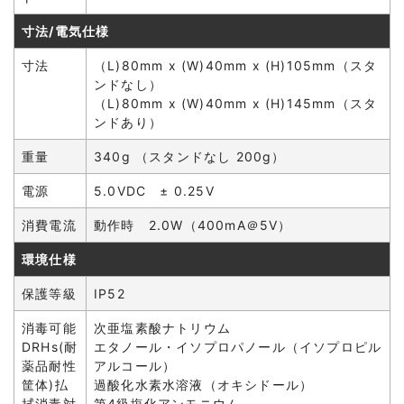
寸法/電気仕様
寸法
（L)80mm x (W)40mm x (H)105mm（スタ
ンドなし）
（L)80mm x (W)40mm x (H)145mm（スタ
ンドあり）
重量
340g （スタンドなし 200g）
電源
5.0VDC ± 0.25V
消費電流
動作時 2.0W（400mA＠5V）
環境仕様
保護等級
IP52
消毒可能
次亜塩素酸ナトリウム
DRHs(耐
エタノール・イソプロパノール（イソプロピル
薬品耐性
アルコール）
筐体)払
過酸化水素水溶液（オキシドール）
拭消毒対
第4級塩化アンモニウム