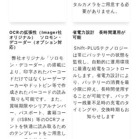
タルカメラをご用意する必
要がありません。
OCRの拡張性（Imager社
省電力設計 長時間運用が
オリジナル） ソロモン・
可能
デコーダー（オプション対
応）
Shift-PLUSテクノロジー
は常にバッテリーの状態を
弊社オリジナル「ソロモ
監視し、自動的に運用環境
ン・デコーダー」の搭載に
に最適な給電をコントロー
より、印字されたバーコー
ルします。省電力設計によ
ドだけではなくレーザーマ
り、バッテリーの消費を最
ーカーやドットピン等で作
小限に抑え、長時間使用す
成されたバーコードの読み
ることが可能です。バッテ
取りも可能です。 また、
リー残量不足時の充電のタ
賞味期限やシリアルナンバ
イミングや、交換時期もお
ー、パスポート、書籍コー
知らせします
ド（ISBN）等のOCRフォ
ントを快適に読み取るため
のテンプレートをご用意し