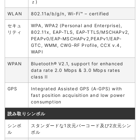
ｚ)
WLAN
802.11a/b/g/n, Wi-Fi™ – certified
セキュ
WPA, WPA2 (Personal and Enterprise),
リティ
802.11x, EAP-TLS, EAP-TTLS/MSCHAPv2,
PEAPv0/EAP-MSCHAPv2,PEAPv1/EAP-
GTC, WMM, CWG-RF Profile, CCX v.4,
WAPI
WPAN
Bluetooth® V2.1, support for enhanced
data rate 2.0 Mbps & 3.0 Mbps rates
class II
GPS
Integrated Assisted GPS (A-GPS) with
fast position acquisition and low power
consumption
読み取りシンボル
シンボ
スタンダードな1次元バーコード及び2次元シン
ル
ボル