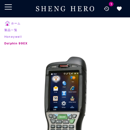
1
メインコンテンツにスキップ
ナビゲーションにスキップ
検索にスキップ
ホーム
製品一覧
フッターにスキップ
Honeywell
Dolphin 99EX