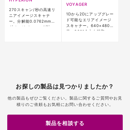
VOYAGER
270スキャン/秒の高速リ
1Dから2Dにアップグレー
ニアイメージスキャナ
ド可能なエリアイメージ
ー。分解能0.0762mm、
スキャナー。640×480画
ダメージバーコード対
素、360°全方向読取。
応。1.5m落下50回耐性、
IP40、5年保証
5年保証
お探しの製品は見つかりましたか？
他の製品もぜひご覧ください。製品に関するご質問やお見
積りのご依頼もお気軽にお問い合わせください。
製品を相談する