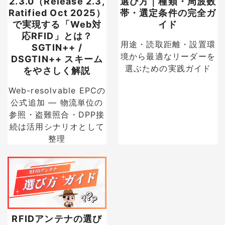
2.3.0（Release 2.3,
選び方｜種類・周波数
Ratified Oct 2025）
帯・選定条件の完全ガ
で実現する「Web対
イド
応RFID」とは？
用途・読取距離・設置環
SGTIN++ /
境から最適なリーダーを
DSGTIN++ スキーム
選ぶための実践ガイド
をやさしく解説
Web-resolvable EPCの
公式追加 — 物流単位の
参照・盗難照合・DPP接
続は活用シナリオとして
整理
RFIDアンテナの選び