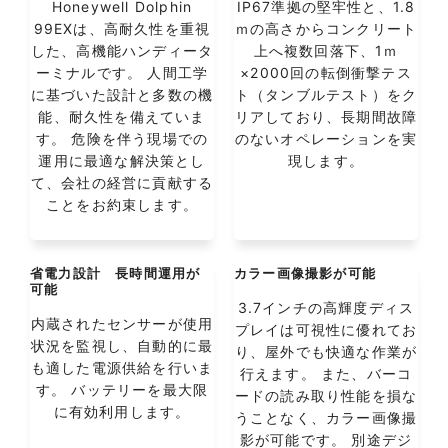
Honeywell Dolphin
IP67準拠の堅牢性と、1.8
99EXは、高耐久性を重視
ｍの高さからコンクリート
した、高機能ハンディータ
上へ複数回落下、1ｍ
ーミナルです。 人間工学
×2000回の転倒衝撃テス
に基づいた設計と多数の機
ト（タンブルテスト）をク
能、耐久性を備えていま
リアしており、長期間故障
す。 危険を伴う現場での
のないオペレーションを実
運用に最適な解決策とし
現します。
て、会社の経営に貢献する
ことをお約束します。
省電力設計 長時間運用が
カラー画像撮影が可能
可能
3.7インチの高輝度ディス
内蔵されたセンサーが使用
プレイは可視性に優れてお
状況を監視し、自動的に最
り、屋外でも快適な作業が
も適した電源供給を行いま
行えます。 また、バーコ
す。 バッテリーを最大限
ードの読み取り性能を損な
に有効利用します。
うことなく、カラー画像撮
影が可能です。 別途デジ