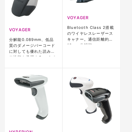
VOYAGER
Bluetooth Class 2搭載
VOYAGER
のワイヤレスレーザース
キャナー。通信距離約
分解能0.089mm、低品
10m、分解能
質のダメージバーコード
0.089mm、CodeGate
に対しても優れた読み取
機能対応。IP42、3年保
り性能を発揮するハイパ
証
フォーマンス ハンドレー
ザースキャナー
HYPERION