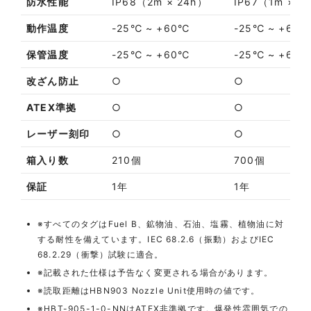
防水性能
IP68（2m × 24h）
IP67（1m × 1
動作温度
-25℃ ~ +60℃
-25℃ ~ +60
保管温度
-25℃ ~ +60℃
-25℃ ~ +60
改ざん防止
○
○
ATEX準拠
○
○
レーザー刻印
○
○
箱入り数
210個
700個
保証
1年
1年
※すべてのタグはFuel B、鉱物油、石油、塩霧、植物油に対
する耐性を備えています。IEC 68.2.6（振動）およびIEC
68.2.29（衝撃）試験に適合。
※記載された仕様は予告なく変更される場合があります。
※読取距離はHBN903 Nozzle Unit使用時の値です。
※HBT-905-1-0-NNはATEX非準拠です。爆発性雰囲気での