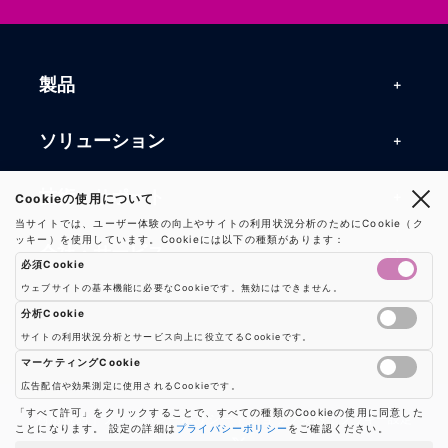
製品
製品一覧
ソリューション
RFIDリーダー
RFIDソリューション
技術・サポート
Cookieの使用について
RFIDチップ・モジュール
当サイトでは、ユーザー体験の向上やサイトの利用状況分析のためにCookie（ク
RFIDとセンサー
ッキー）を使用しています。Cookieには以下の種類があります：
技術記事一覧
RFIDアンテナ
会社・サービス
必須Cookie
マシンビジョン
活用事例
RFIDプリンター
ウェブサイトの基本機能に必要なCookieです。無効にはできません。
会社概要
防爆製品
事業内容
分析Cookie
よくある質問
RFIDタグ
サイトの利用状況分析とサービス向上に役立てるCookieです。
お知らせ
RFIDシールド
Google AnalyticsやGoogle Tag Managerなどの分析ツールのCookieを制御し
事業内容一覧
用語集
ソリューション
マーケティングCookie
プレスリリース
広告配信や効果測定に使用されるCookieです。
機器販売
業界別RFID活用例
バーコードスキャナ
広告配信や効果測定のためのCookieを制御します
「すべて許可」をクリックすることで、すべての種類のCookieの使用に同意した
お問い合わせ
利用規約
|
プライバシーポリシー
|
ショップ案内
|
クッキー設定
ことになります。 設定の詳細は
プライバシーポリシー
をご確認ください。
コンサルティング
保守・メンテナンス