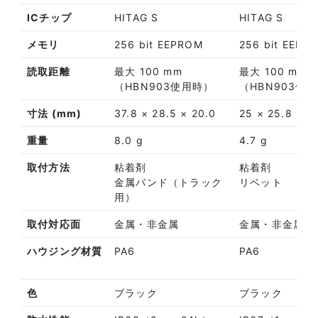
ICチップ
HITAG S
HITAG S
メモリ
256 bit EEPROM
256 bit EEPR
読取距離
最大 100 mm
最大 100 mm
（HBN903使用時）
（HBN903使
寸法 (mm)
37.8 × 28.5 × 20.0
25 × 25.8 × 11
重量
8.0 g
4.7 g
取付方法
粘着剤
粘着剤
金属バンド（トラック
リベット
用）
取付対応面
金属・非金属
金属・非金属
ハウジング材質
PA6
PA6
色
ブラック
ブラック