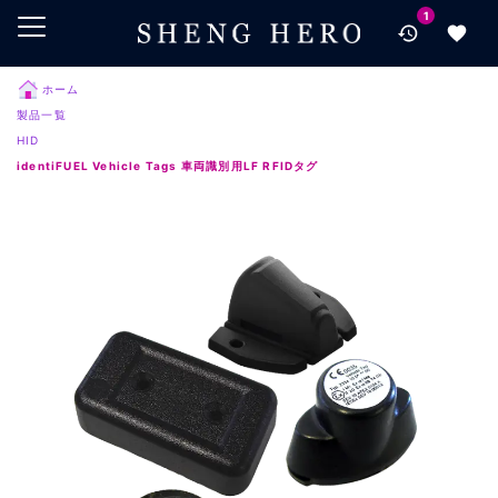
1
メインコンテンツにスキップ
ナビゲーションにスキップ
検索にスキップ
ホーム
製品一覧
フッターにスキップ
HID
identiFUEL Vehicle Tags 車両識別用LF RFIDタグ