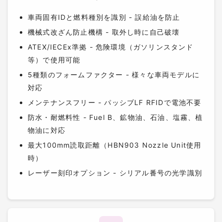
車両固有IDと燃料種別を識別 - 誤給油を防止
機械式改ざん防止機構 - 取外し時に自己破壊
ATEX/IECEx準拠 - 危険環境（ガソリンスタンド
等）で使用可能
5種類のフォームファクター - 様々な車両モデルに
対応
メンテナンスフリー - パッシブLF RFIDで電池不要
防水・耐燃料性 - Fuel B、鉱物油、石油、塩霧、植
物油に対応
最大100mm読取距離（HBN903 Nozzle Unit使用
時）
レーザー刻印オプション - シリアル番号の光学識別