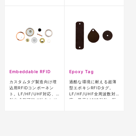
対応
サイクルインセンティブ
プログラムに最適
Embeddable RFID
Epoxy Tag
カスタムタグ製造向け埋
過酷な環境に耐える超薄
込用RFIDコンポーネン
型エポキシRFIDタグ。
ト。LF/HF/UHF対応、
LF/HF/UHF全周波数対
射出成形可能で独自タグ
応、最高140℃耐熱、医
ソリューション開発に最
療滅菌・プラスチック成
適。
形埋込に対応