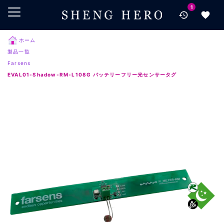
1
メインコンテンツにスキップ
ナビゲーションにスキップ
検索にスキップ
ホーム
製品一覧
フッターにスキップ
Farsens
EVAL01-Shadow-RM-L108G バッテリーフリー光センサータグ