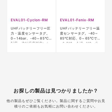
EVAL01-Cyclon-RM
EVAL01-Fenix-RM
UHFバッテリーフリー圧
UHFバッテリーフリー温
力・温度センサータグ。
度センサータグ。-40～
0～14bar、-40～85℃
85℃対応、0～65℃で
対応、接触温度測定にも
±0.5℃・全域±1℃、分
対応。
解能0.0625℃。
お探しの製品は見つかりましたか？
他の製品もぜひご覧ください。製品に関するご質問やお見
積りのご依頼もお気軽にお問い合わせください。