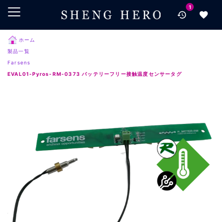
1
メインコンテンツにスキップ
ナビゲーションにスキップ
検索にスキップ
ホーム
製品一覧
フッターにスキップ
Farsens
EVAL01-Pyros-RM-0373 バッテリーフリー接触温度センサータグ