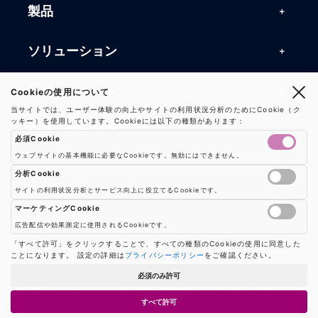
製品
製品一覧
ソリューション
RFIDリーダー
RFIDソリューション
技術・サポート
Cookieの使用について
RFIDチップ・モジュール
当サイトでは、ユーザー体験の向上やサイトの利用状況分析のためにCookie（ク
RFIDとセンサー
ッキー）を使用しています。Cookieには以下の種類があります：
技術記事一覧
RFIDアンテナ
会社・サービス
必須Cookie
マシンビジョン
活用事例
RFIDプリンター
ウェブサイトの基本機能に必要なCookieです。無効にはできません。
会社概要
防爆製品
事業内容
分析Cookie
よくある質問
RFIDタグ
サイトの利用状況分析とサービス向上に役立てるCookieです。
お知らせ
RFIDシールド
Google AnalyticsやGoogle Tag Managerなどの分析ツールのCookieを制御し
事業内容一覧
用語集
ソリューション
マーケティングCookie
プレスリリース
広告配信や効果測定に使用されるCookieです。
機器販売
業界別RFID活用例
バーコードスキャナ
広告配信や効果測定のためのCookieを制御します
「すべて許可」をクリックすることで、すべての種類のCookieの使用に同意した
お問い合わせ
利用規約
|
プライバシーポリシー
|
ショップ案内
|
クッキー設定
ことになります。 設定の詳細は
プライバシーポリシー
をご確認ください。
コンサルティング
保守・メンテナンス
パートナー
必須のみ許可
ハードウェア開発
© 2026 シェン・ヒーロー株式会社 / Sheng Hero Corporation All Rights
すべて許可
Reserved.
ソフトウェア開発