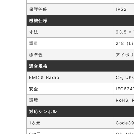
保護等級
IP52
機械仕様
寸法
93.5 ×
重量
218（Li
標準色
アイボ
適合規格
EMC & Radio
CE, UK
安全
IEC624
環境
RoHS, 
対応シンボル
1次元
Code39