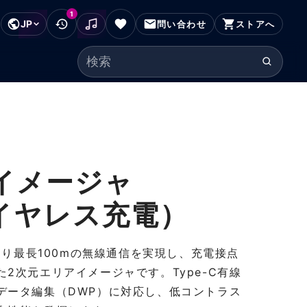
1
JP
フッターにスキップ
問い合わせ
ストアへ
検索ワード
イメージャ
・ワイヤレス充電）
ass1により最長100mの無線通信を実現し、充電接点
2次元エリアイメージャです。Type-C有線
データ編集（DWP）に対応し、低コントラス