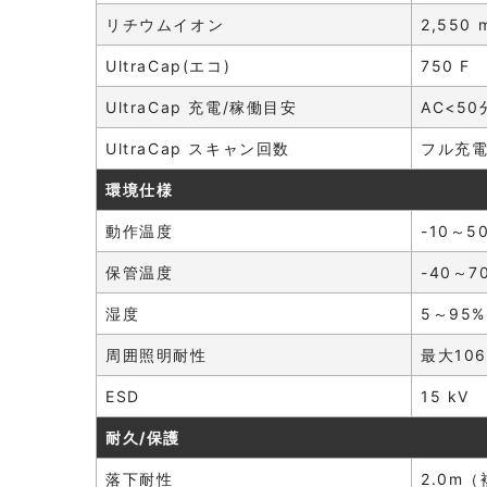
リチウムイオン
2,550 
UltraCap(エコ)
750 F
UltraCap 充電/稼働目安
AC<50
UltraCap スキャン回数
フル充電約
環境仕様
動作温度
-10～5
保管温度
-40～7
湿度
5～95
周囲照明耐性
最大106
ESD
15 kV
耐久/保護
落下耐性
2.0m