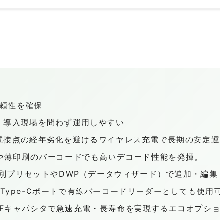
信頼性を確保
、導入現場を問わず運用しやすい
電接点の経年劣化を避けるワイヤレス充電で長期の安定運
Sや薄印刷のバーコードでも高いデコード性能を発揮。
場別プリセットやDWP（データウィザード）で追加・編
B Type-Cポートで有線バーコードリーダーとしても使用
750Fキャパシタで急速充電・長寿命を実現するエコオプシ