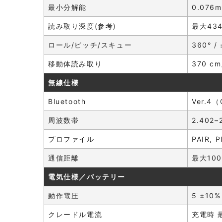
最小分解能
0.076m
読み取り深度(参考)
最大434
ロール/ピッチ/スキュー
360° / 
移動体読み取り
370 cm
無線仕様
Bluetooth
Ver.4（
周波数帯
2.402–
プロファイル
PAIR, P
通信距離
最大100
電気仕様／バッテリー
動作電圧
5 ±10%
クレードル電流
充電時 最