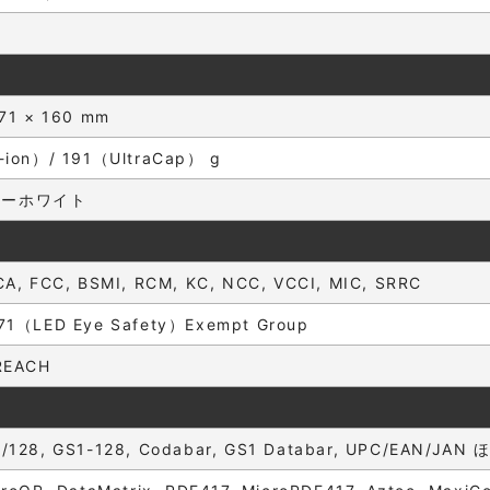
 71 × 160 mm
-ion）/ 191（UltraCap） g
リーホワイト
CA, FCC, BSMI, RCM, KC, NCC, VCCI, MIC, SRRC
71（LED Eye Safety）Exempt Group
REACH
/128, GS1-128, Codabar, GS1 Databar, UPC/EAN/JAN 