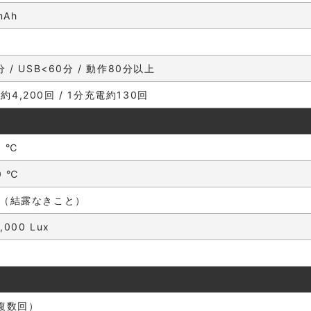
mAh
分 / USB<60分 / 動作80分以上
4,200回 / 1分充電約130回
0 ℃
0 ℃
%（結露なきこと）
,000 Lux
（複数回）