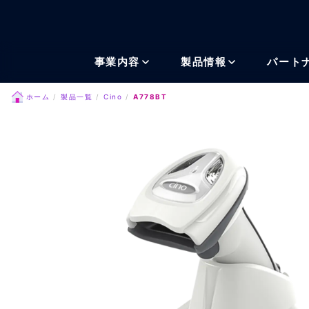
メインコンテンツにスキッ
事業内容
製品情報
パート
ホーム
製品一覧
Cino
A778BT