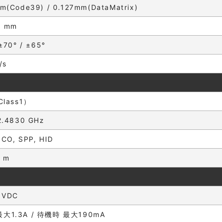
m(Code39) / 0.127mm(DataMatrix)
 mm
±70° / ±65°
/s
Class1）
2.4830 GHz
ICO, SPP, HID
 m
 VDC
大1.3A / 待機時 最大190mA