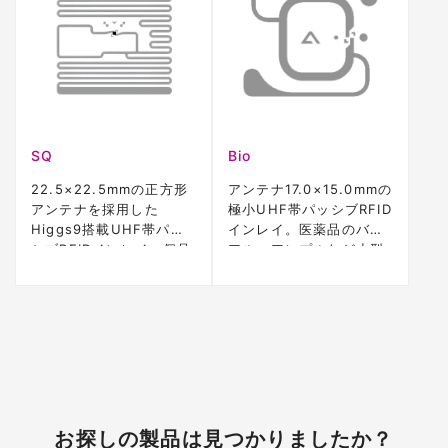
SQ
Bio
22.5×22.5mmの正方形
アンテナ17.0×15.0mmの
アンテナを採用した
極小UHF帯パッシブRFID
Higgs9搭載UHF帯パッ
インレイ。医薬品のバイ
シブRFIDインレイ。個品
アル・アンプルなど小型
管理や下げ札用途に適し
の液体入り容器向けに設
た小型タグ。
計されたHiggs4搭載モデ
ル。
お探しの製品は見つかりましたか？