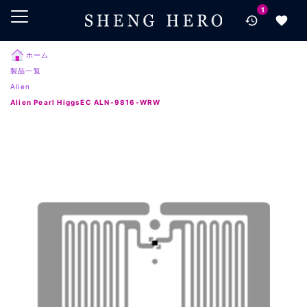
1
メインコンテンツにスキップ
ナビゲーションにスキップ
検索にスキップ
ホーム
製品一覧
フッターにスキップ
Alien
Alien Pearl HiggsEC ALN-9816-WRW