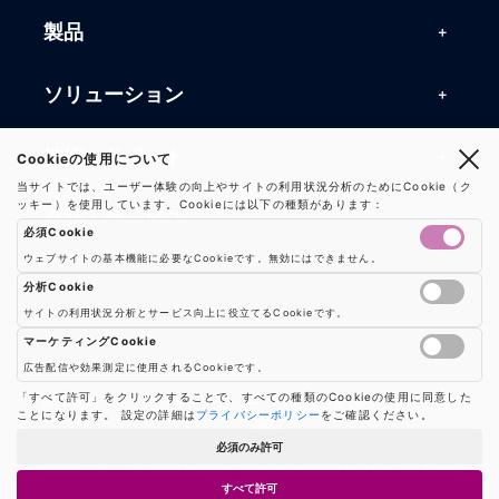
製品
製品一覧
ソリューション
RFIDリーダー
RFIDソリューション
技術・サポート
Cookieの使用について
RFIDチップ・モジュール
当サイトでは、ユーザー体験の向上やサイトの利用状況分析のためにCookie（ク
RFIDとセンサー
ッキー）を使用しています。Cookieには以下の種類があります：
技術記事一覧
RFIDアンテナ
会社・サービス
必須Cookie
マシンビジョン
活用事例
RFIDプリンター
ウェブサイトの基本機能に必要なCookieです。無効にはできません。
会社概要
防爆製品
事業内容
分析Cookie
よくある質問
RFIDタグ
サイトの利用状況分析とサービス向上に役立てるCookieです。
お知らせ
RFIDシールド
Google AnalyticsやGoogle Tag Managerなどの分析ツールのCookieを制御し
事業内容一覧
用語集
ソリューション
マーケティングCookie
プレスリリース
広告配信や効果測定に使用されるCookieです。
機器販売
業界別RFID活用例
バーコードスキャナ
広告配信や効果測定のためのCookieを制御します
「すべて許可」をクリックすることで、すべての種類のCookieの使用に同意した
お問い合わせ
利用規約
|
プライバシーポリシー
|
ショップ案内
|
クッキー設定
ことになります。 設定の詳細は
プライバシーポリシー
をご確認ください。
コンサルティング
保守・メンテナンス
パートナー
必須のみ許可
ハードウェア開発
© 2026 シェン・ヒーロー株式会社 / Sheng Hero Corporation All Rights
すべて許可
Reserved.