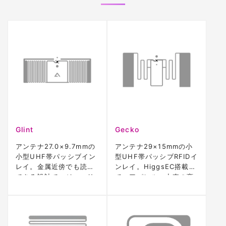
Glint
Gecko
アンテナ27.0×9.7mmの
アンテナ29×15mmの小
小型UHF帯パッシブイン
型UHF帯パッシブRFIDイ
レイ。金属近傍でも読取
ンレイ。HiggsEC搭載
できる設計で、ジュエリ
で、アパレル・小売の商
ー・化粧品など小物の個
品タグ付けや個品下げ
品管理・下げ札用途に対
札、高密度読取環境に対
応。
応。